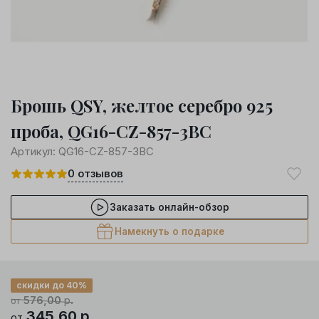
Брошь QSY, желтое серебро 925
проба, QG16-CZ-857-3BC
Артикул:
QG16-CZ-857-3BC
0
отзывов
Заказать онлайн-обзор
Намекнуть о подарке
скидки до 40%
576,00
р.
от
345,60
р.
от