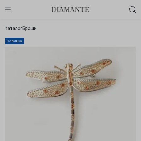
Баслет с бриллиантом в подарок!
Каталог
Броши
Осталось:
0
0
0
0
:
:
:
Новинка
дней
часов
минут
секунд
Хочу!