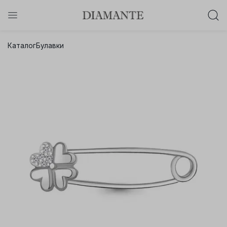
Баслет с бриллиантом в подарок!
Каталог
Булавки
Осталось:
0
0
0
0
:
:
:
дней
часов
минут
секунд
Хочу!