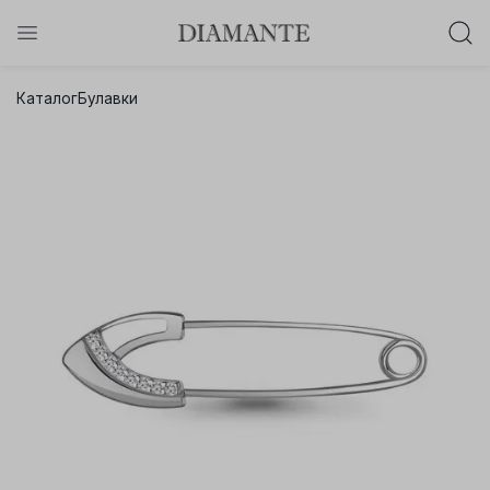
Баслет с бриллиантом в подарок!
Каталог
Булавки
Осталось:
0
0
0
0
:
:
:
дней
часов
минут
секунд
Хочу!