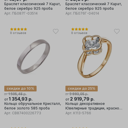
Браслет классический 7 Карат,
Браслет классический 7 Карат,
белое серебро 925 проба
белое серебро 925 проба
Арт.
ПБ087Г-03514
Арт.
ПБ076Г-04014
0
отзывов
0
отзывов
скидки до 10%
скидки до 25%
р.
р.
1 505,48
3 893,05
от
от
1 354,93
р.
2 919,79
р.
от
от
Кольцо обручальное Кристалл,
Кольцо декоративное
белое золото 585 проба
Ювелирные традиции, красное
золото 585 проба, вставка
Арт.
CB87400226773
Арт.
К113-5766
бриллиант