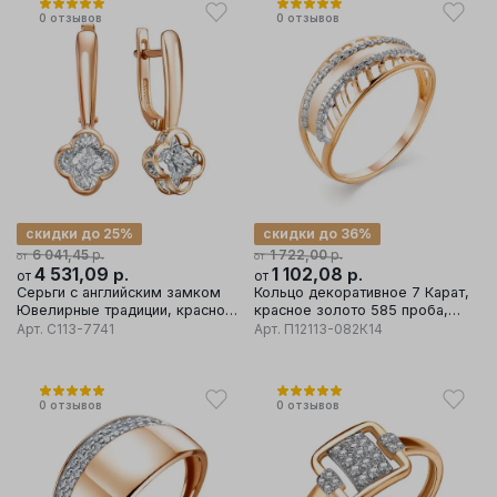
0
отзывов
0
отзывов
скидки до 25%
скидки до 36%
р.
р.
6 041,45
1 722,00
от
от
4 531,09
р.
1 102,08
р.
от
от
Серьги с английским замком
Кольцо декоративное 7 Карат,
Ювелирные традиции, красное
красное золото 585 проба,
золото 585 проба, вставка
вставка фианит
Арт.
С113-7741
Арт.
П12113-082К14
бриллиант
0
отзывов
0
отзывов