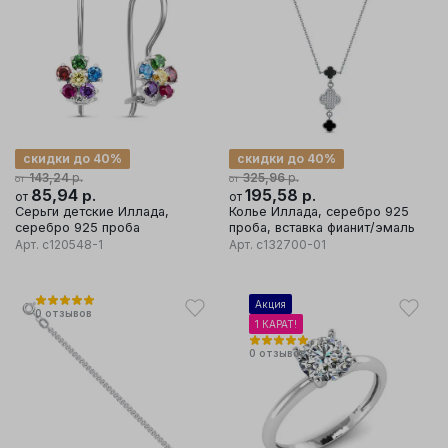
скидки до 40%
скидки до 40%
р.
р.
143,24
325,96
от
от
85,94
р.
195,58
р.
от
от
Серьги детские Иллада,
Колье Иллада, серебро 925
серебро 925 проба
проба, вставка фианит/эмаль
Арт.
с120548-1
Арт.
с132700-01
Акция
0
отзывов
1 КАРАТ!
0
отзывов