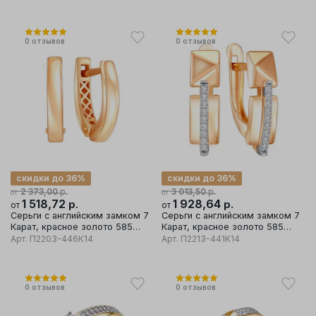
0
отзывов
0
отзывов
скидки до 36%
скидки до 36%
р.
р.
2 373,00
3 013,50
от
от
1 518,72
р.
1 928,64
р.
от
от
Серьги с английским замком 7
Серьги с английским замком 7
Карат, красное золото 585
Карат, красное золото 585
проба
проба, вставка фианит
Арт.
П2203-446К14
Арт.
П2213-441К14
0
отзывов
0
отзывов