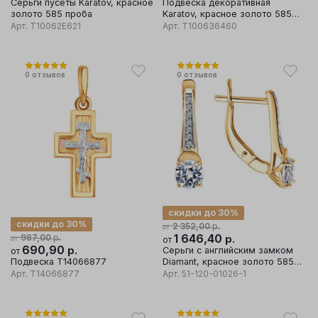
Серьги пусеты Karatov, красное
Подвеска декоративная
золото 585 проба
Karatov, красное золото 585
проба
Арт.
Т10062Е621
Арт.
Т100636460
0
отзывов
0
отзывов
скидки до 30%
скидки до 30%
р.
2 352,00
от
р.
1 646,40
р.
987,00
от
от
690,90
р.
Серьги с английским замком
от
Подвеска Т14066877
Diamant, красное золото 585
проба, вставка фианит
Арт.
Т14066877
Арт.
51-120-01026-1