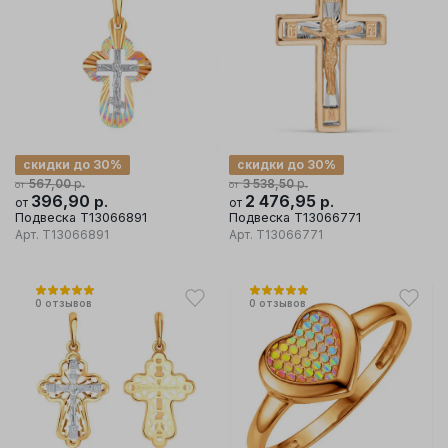
скидки до 30%
скидки до 30%
р.
р.
567,00
3 538,50
от
от
396,90
р.
2 476,95
р.
от
от
Подвеска Т13066891
Подвеска Т13066771
Арт.
Т13066891
Арт.
Т13066771
0
отзывов
0
отзывов