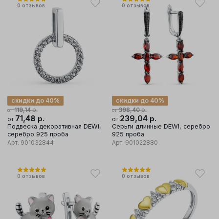
0
отзывов
0
отзывов
скидки до 40%
скидки до 40%
р.
р.
119,14
398,40
от
от
71,48
р.
239,04
р.
от
от
Подвеска декоративная DEWI,
Серьги длинные DEWI, серебро
серебро 925 проба
925 проба
Арт.
901032844
Арт.
901022880
0
отзывов
0
отзывов