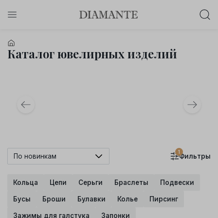
Баслет с бриллиантом в подарок!
Осталось:
Каталог ювелирных изделий
0
0
0
0
:
:
:
дней
часов
минут
секунд
Хочу!
1
По новинкам
Фильтры
Кольца
Цепи
Серьги
Браслеты
Подвески
Бусы
Броши
Булавки
Колье
Пирсинг
Зажимы для галстука
Запонки