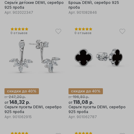
Серьги детские DEWI, серебро
Брошь DEWI, серебро 925
925 проба
проба
Арт.
902022347
Арт.
901082846
0
отзывов
0
отзывов
скидки до 40%
скидки до 40%
р.
р.
247,20
196,80
от
от
148,32
р.
118,08
р.
от
от
Серьги пусеты DEWI, серебро
Серьги пусеты DEWI, серебро
925 проба
925 проба
Арт.
901062915
Арт.
901062787