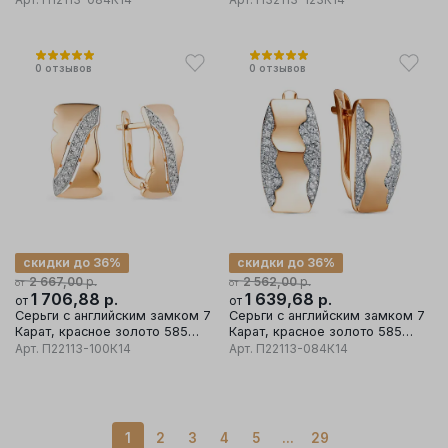
0
отзывов
0
отзывов
скидки до 36%
скидки до 36%
р.
р.
2 667,00
2 562,00
от
от
1 706,88
р.
1 639,68
р.
от
от
Серьги с английским замком 7
Серьги с английским замком 7
Карат, красное золото 585
Карат, красное золото 585
проба, вставка фианит
проба, вставка фианит
Арт.
П22113-100К14
Арт.
П22113-084К14
1
2
3
4
5
...
29