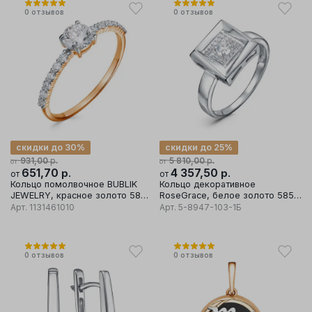
0
отзывов
0
отзывов
скидки до 30%
скидки до 25%
р.
р.
931,00
5 810,00
от
от
651,70
р.
4 357,50
р.
от
от
Кольцо помолвочное BUBLIK
Кольцо декоративное
JEWELRY, красное золото 585
RoseGrace, белое золото 585
проба, вставка фианит
проба
Арт.
1131461010
Арт.
5-8947-103-1Б
0
отзывов
0
отзывов