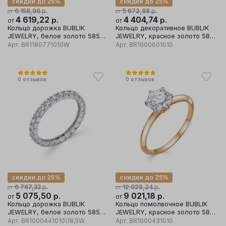
скидки до 25%
скидки до 25%
р.
р.
6 158,96
5 872,98
от
от
4 619,22
р.
4 404,74
р.
от
от
Кольцо дорожка BUBLIK
Кольцо декоративное BUBLIK
JEWELRY, белое золото 585
JEWELRY, красное золото 585
проба, вставка бриллиант
проба, вставка бриллиант
Арт.
BR1180771010W
Арт.
BR1000601010
0
отзывов
0
отзывов
скидки до 25%
скидки до 25%
р.
р.
6 767,33
12 028,24
от
от
5 075,50
р.
9 021,18
р.
от
от
Кольцо дорожка BUBLIK
Кольцо помолвочное BUBLIK
JEWELRY, белое золото 585
JEWELRY, красное золото 585
проба, вставка бриллиант
проба, вставка бриллиант
Арт.
BR1000441010\18,5W
Арт.
BR1000431010