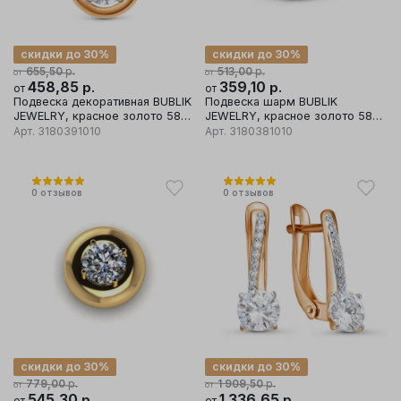
скидки до 30%
скидки до 30%
р.
р.
655,50
513,00
от
от
458,85
р.
359,10
р.
от
от
Подвеска декоративная BUBLIK
Подвеска шарм BUBLIK
JEWELRY, красное золото 585
JEWELRY, красное золото 585
проба, вставка фианит
проба, вставка фианит
Арт.
3180391010
Арт.
3180381010
0
отзывов
0
отзывов
скидки до 30%
скидки до 30%
р.
р.
779,00
1 909,50
от
от
545,30
р.
1 336,65
р.
от
от