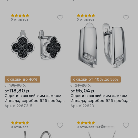
0
отзывов
0
отзывов
скидки до 40%
скидки от 40% до 55%
р.
р.
198,00
211,20
от
от
118,80
р.
95,04
р.
от
от
Серьги с английским замком
Серьги с английским замком
Иллада, серебро 925 проба,
Иллада, серебро 925 проба,
вставка фианит
вставка фианит
Арт.
с122673-5
Арт.
с122623
0
отзывов
0
отзывов