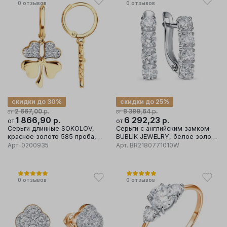
0
отзывов
0
отзывов
скидки до 30%
скидки до 25%
р.
р.
2 667,00
8 389,64
от
от
1 866,90
р.
6 292,23
р.
от
от
Серьги длинные SOKOLOV,
Серьги с английским замком
красное золото 585 проба,
BUBLIK JEWELRY, белое золото
вставка фианит
585 проба, вставка бриллиант
Арт.
0200935
Арт.
BR2180771010W
0
отзывов
0
отзывов