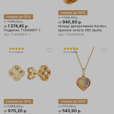
скидки до 30%
скидки до 30%
р.
1 344,00
от
р.
940,80
р.
1 963,50
от
от
1 374,45
р.
Кольцо декоративное Karatov,
от
Подвеска Т13066817-1
красное золото 585 проба
Арт.
Т13066817-1
Арт.
Т10061И206
0
отзывов
0
отзывов
скидки до 30%
скидки до 30%
р.
р.
1 386,00
777,00
от
от
970,20
р.
543,90
р.
от
от