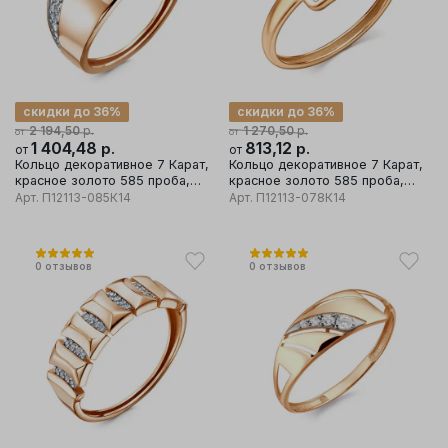
скидки до 36%
скидки до 36%
р.
р.
2 194,50
1 270,50
от
от
1 404,48
р.
813,12
р.
от
от
Кольцо декоративное 7 Карат,
Кольцо декоративное 7 Карат,
красное золото 585 проба,
красное золото 585 проба,
вставка фианит
вставка фианит
Арт.
П12113-085К14
Арт.
П12113-078К14
0
отзывов
0
отзывов