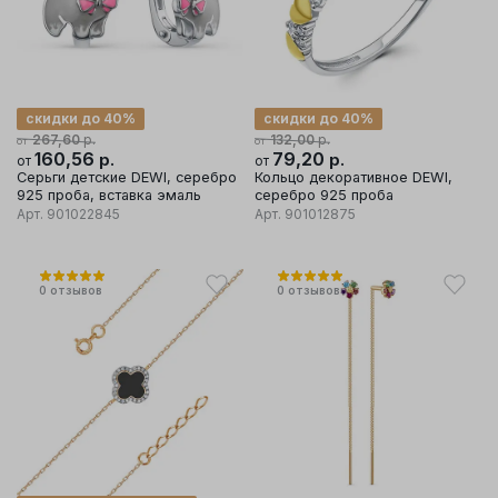
скидки до 40%
скидки до 40%
р.
р.
267,60
132,00
от
от
160,56
р.
79,20
р.
от
от
Серьги детские DEWI, серебро
Кольцо декоративное DEWI,
925 проба, вставка эмаль
серебро 925 проба
Арт.
901022845
Арт.
901012875
0
отзывов
0
отзывов