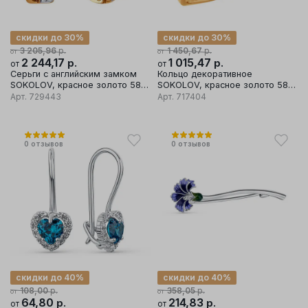
скидки до 30%
скидки до 30%
р.
р.
3 205,96
1 450,67
от
от
2 244,17
р.
1 015,47
р.
от
от
Серьги с английским замком
Кольцо декоративное
SOKOLOV, красное золото 585
SOKOLOV, красное золото 585
проба, вставка фианит
проба, вставка фианит
Арт.
729443
Арт.
717404
0
отзывов
0
отзывов
скидки до 40%
скидки до 40%
р.
р.
108,00
358,05
от
от
64,80
р.
214,83
р.
от
от