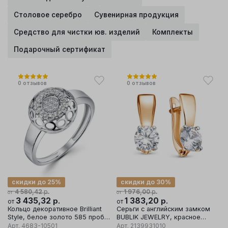
Столовое серебро
Сувенирная продукция
Средство для чистки юв. изделий
Комплекты
Подарочный сертификат
0
отзывов
0
отзывов
скидки до 25%
скидки до 30%
р.
р.
4 580,42
1 976,00
от
от
3 435,32
р.
1 383,20
р.
от
от
Кольцо декоративное Brilliant
Серьги с английским замком
Style, белое золото 585 проба,
BUBLIK JEWELRY, красное
вставка бриллиант
золото 585 проба, вставка
Арт.
4683-10501
Арт.
2139931010