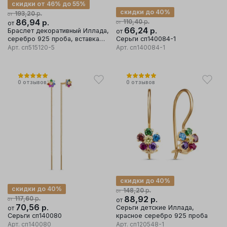
скидки от 46% до 55%
скидки до 40%
р.
193,20
от
86,94
р.
р.
110,40
от
от
66,24
р.
Браслет декоративный Иллада,
от
серебро 925 проба, вставка
Серьги сп140084-1
фианит/эмаль
Арт.
сп515120-5
Арт.
сп140084-1
0
отзывов
0
отзывов
скидки до 40%
скидки до 40%
р.
148,20
от
р.
88,92
р.
117,60
от
от
70,56
р.
Серьги детские Иллада,
от
Серьги сп140080
красное серебро 925 проба
Арт.
сп140080
Арт.
сп120548-1