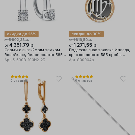
скидки до 25%
скидки до 30%
р.
р.
5 802,38
1 816,50
от
от
4 351,79
р.
1 271,55
р.
от
от
Серьги с английским замком
Подвеска знак зодиака Иллада,
RoseGrace, белое золото 585
красное золото 585 проба,
проба
вставка фианит
Арт.
5-5908-103И2-2Б
Арт.
830004р
0
отзывов
0
отзывов