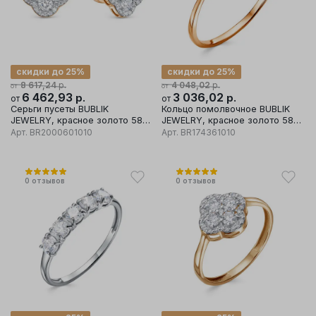
скидки до 25%
скидки до 25%
р.
р.
8 617,24
4 048,02
от
от
6 462,93
р.
3 036,02
р.
от
от
Серьги пусеты BUBLIK
Кольцо помолвочное BUBLIK
JEWELRY, красное золото 585
JEWELRY, красное золото 585
проба, вставка бриллиант
проба, вставка бриллиант
Арт.
BR2000601010
Арт.
BR174361010
0
отзывов
0
отзывов