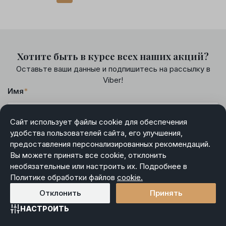
Хотите быть в курсе всех наших акций?
Оставьте ваши данные и подпишитесь на рассылку в
Viber!
Имя
*
Сайт использует файлы cookie для обеспечения
Номер телефона
*
удобства пользователей сайта, его улучшения,
предоставления персонализированных рекомендаций.
Вы можете принять все cookie, отклонить
Я даю
согласие
на обработку моих персональных
необязательные или настроить их. Подробнее в
данных и ознакомлен(а) с
правами
, связанными с такой
Политике обработки файлов
cookie.
*
обработкой
Отклонить
Принять
НАСТРОИТЬ
Главная
Каталог
Избранное
Корзина
Войти