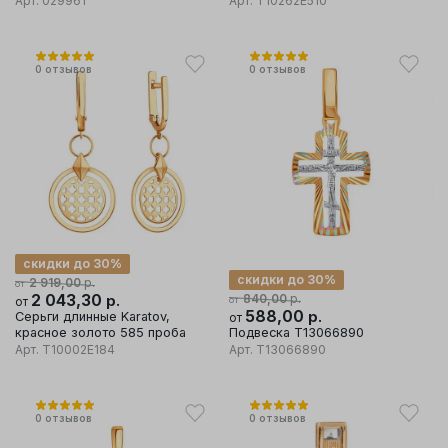
Арт.
029961
Арт.
Т10262Е510
0
отзывов
0
отзывов
скидки до 30%
скидки до 30%
р.
2 919,00
от
2 043,30
р.
р.
840,00
от
от
588,00
р.
Серьги длинные Karatov,
от
красное золото 585 проба
Подвеска Т13066890
Арт.
Т10002Е184
Арт.
Т13066890
0
отзывов
0
отзывов