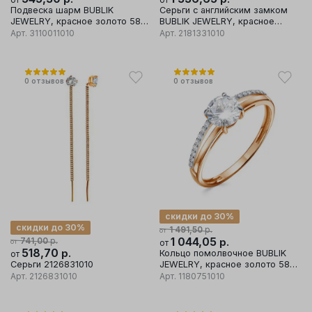
Подвеска шарм BUBLIK
Серьги с английским замком
JEWELRY, красное золото 585
BUBLIK JEWELRY, красное
проба, вставка фианит
золото 585 проба, вставка
Арт.
3110011010
Арт.
2181331010
фианит
0
отзывов
0
отзывов
скидки до 30%
скидки до 30%
р.
1 491,50
от
р.
1 044,05
р.
741,00
от
от
518,70
р.
Кольцо помолвочное BUBLIK
от
Серьги 2126831010
JEWELRY, красное золото 585
проба, вставка фианит
Арт.
2126831010
Арт.
1180751010