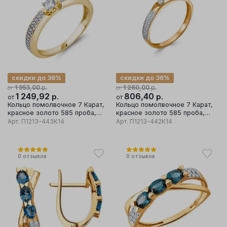
скидки до 36%
скидки до 36%
р.
р.
1 953,00
1 260,00
от
от
1 249,92
р.
806,40
р.
от
от
Кольцо помолвочное 7 Карат,
Кольцо помолвочное 7 Карат,
красное золото 585 проба,
красное золото 585 проба,
вставка фианит
вставка фианит
Арт.
П1213-443К14
Арт.
П1213-442К14
0
отзывов
0
отзывов