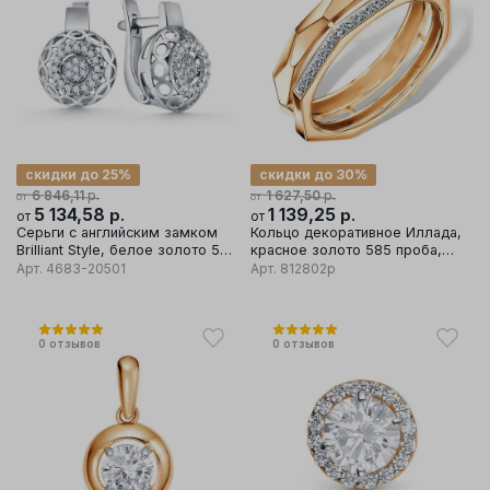
скидки до 25%
скидки до 30%
р.
р.
6 846,11
1 627,50
от
от
5 134,58
р.
1 139,25
р.
от
от
Серьги с английским замком
Кольцо декоративное Иллада,
Brilliant Style, белое золото 585
красное золото 585 проба,
проба, вставка бриллиант
вставка фианит
Арт.
4683-20501
Арт.
812802р
0
отзывов
0
отзывов