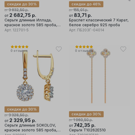
скидки до 30%
скидки до 46%
р.
р.
3 832,50
155,01
от
от
2 682,75
р.
83,71
р.
от
от
Серьги длинные Иллада,
Браслет классический 7 Карат,
красное золото 585 проба,
белое серебро 925 проба
вставка фианит
Арт.
122701-5
Арт.
ПБ203Г-04014
0
отзывов
0
отзывов
скидки до 30%
скидки до 30%
р.
3 328,50
от
2 329,95
р.
р.
1 060,50
от
от
742,35
р.
Серьги длинные SOKOLOV,
от
красное золото 585 проба,
Серьги Т10262Е510
вставка фианит