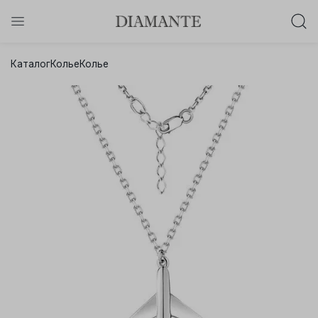
Баслет с бриллиантом в подарок!
Каталог
Колье
Колье
Осталось:
0
0
0
0
:
:
:
дней
часов
минут
секунд
Хочу!