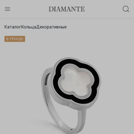
Баслет с бриллиантом в подарок!
Каталог
Кольца
Декоративные
Осталось:
0
0
0
0
:
:
:
В ТРЕНДЕ
дней
часов
минут
секунд
Хочу!