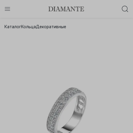
Баслет с бриллиантом в подарок!
Каталог
Кольца
Декоративные
Осталось:
0
0
0
0
:
:
:
дней
часов
минут
секунд
Хочу!