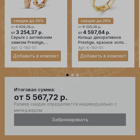
скидки до 25%
скидки до 25%
р.
р.
4 339,16
6 130,18
от
от
3 254,37
р.
4 597,64
р.
от
от
Серьги с английским
Кольцо декоративное
замком Prestige,
Prestige, красное золото
красное золото 585
585 проба, вставка
Арт.
С-192-01
Арт.
К-192-01
проба, вставка
бриллиант
Добавить в комлект
Добавить в комлект
бриллиант
Итоговая сумма:
от
5 567,72
р.
Размер скидки определяется индивидуально с
менеджером
Забронировать