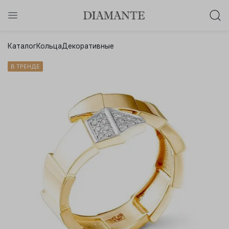
Баслет с бриллиантом в подарок!
Каталог
Кольца
Декоративные
Осталось:
0
0
0
0
:
:
:
В ТРЕНДЕ
дней
часов
минут
секунд
Хочу!