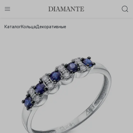
Баслет с бриллиантом в подарок!
Каталог
Кольца
Декоративные
Осталось:
0
0
0
0
:
:
:
дней
часов
минут
секунд
Хочу!