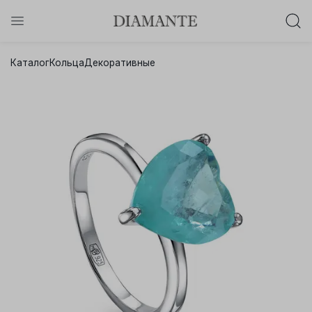
Баслет с бриллиантом в подарок!
Каталог
Кольца
Декоративные
Осталось:
0
0
0
0
:
:
:
дней
часов
минут
секунд
Хочу!