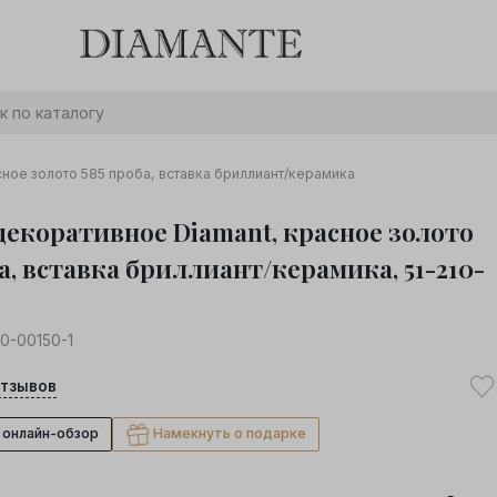
Баслет с бриллиантом в подарок! Осталось:
0
0
0
0
:
:
:
дней
часов
минут
секунд
Хочу!
ное золото 585 проба, вставка бриллиант/керамика
декоративное Diamant, красное золото
а, вставка бриллиант/керамика, 51-210-
10-00150-1
тзывов
 онлайн-обзор
Намекнуть о подарке