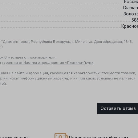
Росси
Diaman
Золот
58
а
Красно
"Диамантпром", Республика Беларусь, г. Минск, ул. Долгобродская, 16-6,
10
ок 6 месяцев от производителя.
я
гарантия от Частного предприятия «Платина-Груп»
.
нная на сайте информация, касающаяся характеристик, стоимости товаров,
елий, носит информационный характер и ни при каких условиях не является
той.
Оставить отзыв
ку или кредит
Подарочным сертификатом