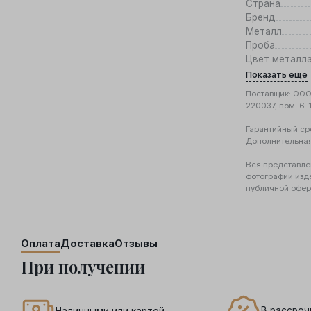
Страна
Бренд
Металл
Проба
Цвет металл
Показать еще
Поставщик: ООО 
220037, пом. 6-
Гарантийный ср
Дополнительна
Вся представле
фотографии изд
публичной офер
Оплата
Доставка
Отзывы
При получении
В рассроч
Наличными или картой