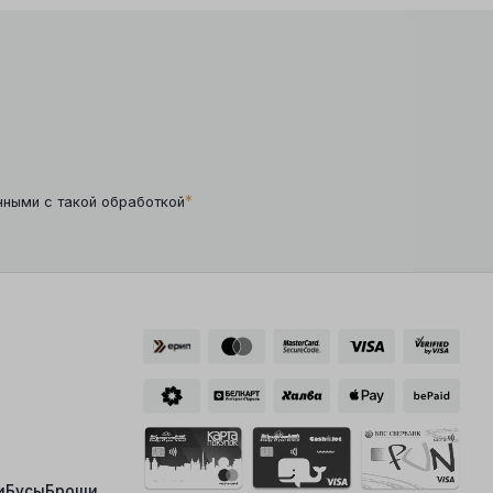
*
нными с такой обработкой
и
Бусы
Броши