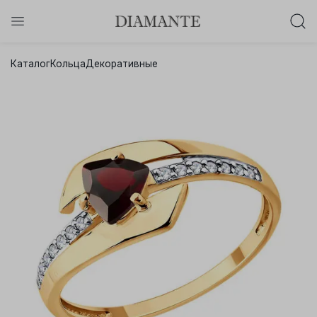
Баслет с бриллиантом в подарок!
Каталог
Кольца
Декоративные
Осталось:
0
0
0
0
:
:
:
дней
часов
минут
секунд
Хочу!