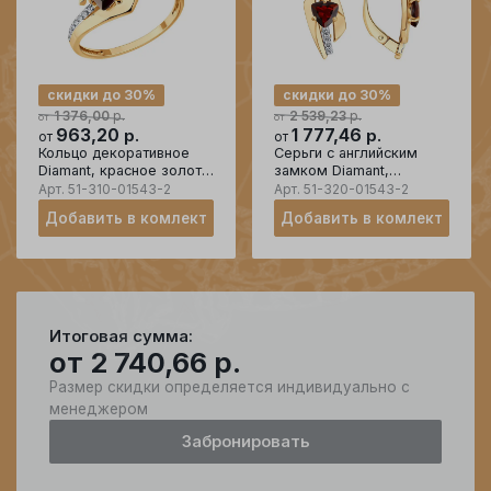
скидки до 30%
скидки до 30%
р.
р.
1 376,00
2 539,23
от
от
963,20
р.
1 777,46
р.
от
от
Кольцо декоративное
Серьги с английским
Diamant, красное золото
замком Diamant,
585 проба, вставка
красное золото 585
Арт.
51-310-01543-2
Арт.
51-320-01543-2
фианит
проба, вставка фианит
Добавить в комлект
Добавить в комлект
Итоговая сумма:
от
2 740,66
р.
Размер скидки определяется индивидуально с
менеджером
Забронировать