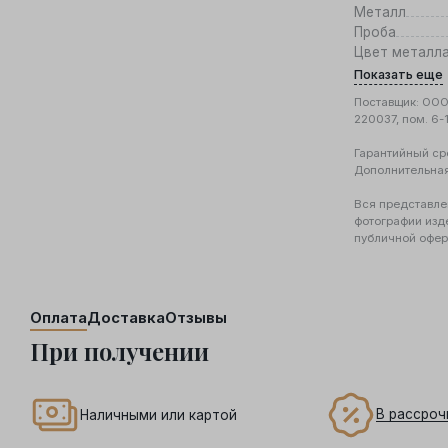
Металл
Проба
Цвет металл
Показать еще
Поставщик: ООО 
220037, пом. 6-
Гарантийный ср
Дополнительна
Вся представле
фотографии изд
публичной офер
Оплата
Доставка
Отзывы
При получении
В рассроч
Наличными или картой