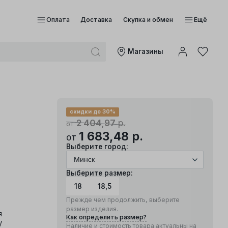
Оплата
Доставка
Скупка и обмен
Ещё
Mагазины
скидки до 30%
2 404,97
р.
от
1 683,48
р.
от
Выберите город:
Выберите размер:
18
18,5
Прежде чем продолжить, выберите
размер изделия.
я
Как определить размер?
V
Наличие и стоимость товара актуальны на