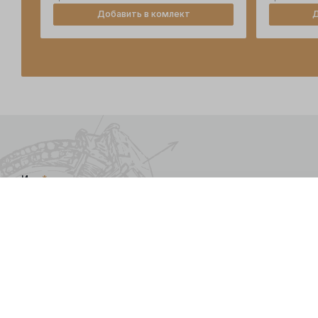
Добавить в комлект
Д
Имя
*
Я даю
согласие
на обра