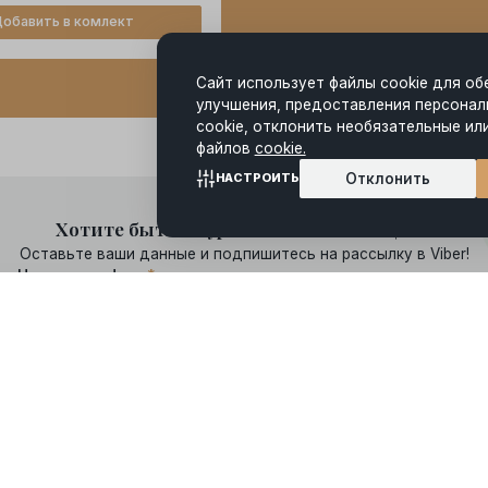
обавить в комлект
Сайт использует файлы cookie для об
улучшения, предоставления персонал
cookie, отклонить необязательные ил
файлов
cookie.
Отклонить
НАСТРОИТЬ
Хотите быть в курсе всех наших акций?
Оставьте ваши данные и подпишитесь на рассылку в Viber!
Номер телефона
*
ботку моих персональных данных и ознакомлен(а) с
правами
, связа