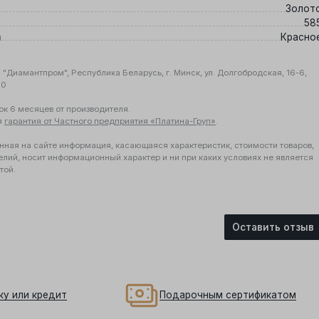
Золот
58
а
Красно
"Диамантпром", Республика Беларусь, г. Минск, ул. Долгобродская, 16-6,
10
ок 6 месяцев от производителя.
я
гарантия от Частного предприятия «Платина-Груп»
.
нная на сайте информация, касающаяся характеристик, стоимости товаров,
елий, носит информационный характер и ни при каких условиях не является
той.
Оставить отзыв
ку или кредит
Подарочным сертификатом