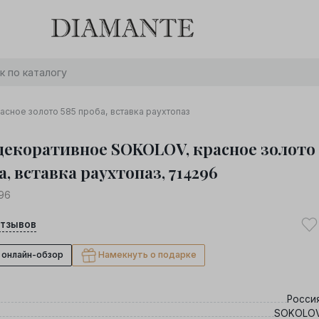
Баслет с бриллиантом в подарок! Осталось:
0
0
0
0
:
:
:
дней
часов
минут
секунд
Хочу!
сное золото 585 проба, вставка раухтопаз
декоративное SOKOLOV, красное золото
а, вставка раухтопаз, 714296
96
тзывов
 онлайн-обзор
Намекнуть о подарке
Росси
SOKOLO