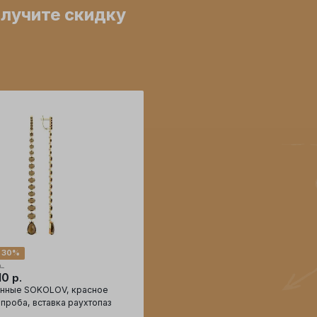
олучите скидку
 30%
.
10
р.
инные SOKOLOV, красное
 проба, вставка раухтопаз