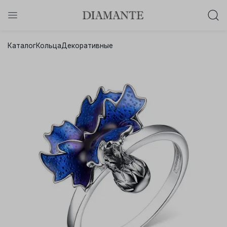
Баслет с бриллиантом в подарок!
Каталог
Кольца
Декоративные
Осталось:
0
0
0
0
:
:
:
дней
часов
минут
секунд
Хочу!