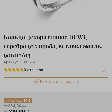
Кольцо декоративное DEWI,
серебро 925 проба, вставка эмаль,
901012613
Артикул:
901012613
0
отзывов
Намекнуть о подарке
скидки до 40%
364,80
р.
от
218,88
р.
от