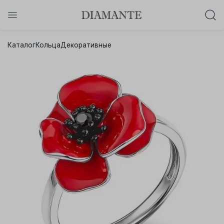
Баслет с бриллиантом в подарок!
Каталог
Кольца
Декоративные
Осталось:
0
0
0
0
:
:
:
дней
часов
минут
секунд
Хочу!