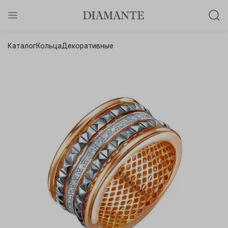
Баслет с бриллиантом в подарок!
Каталог
Кольца
Декоративные
Осталось:
0
0
0
0
:
:
:
дней
часов
минут
секунд
Хочу!