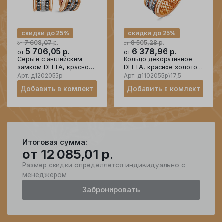
скидки до 25%
скидки до 25%
р.
р.
7 608,07
8 505,28
от
от
5 706,05
р.
6 378,96
р.
от
от
Серьги с английским
Кольцо декоративное
замком DELTA, красное
DELTA, красное золото
золото 585 проба,
585 проба, вставка
Арт.
д1202055р
Арт.
д1102055р\17,5
вставка бриллиант
бриллиант
Добавить в комлект
Добавить в комлект
Итоговая сумма:
от
12 085,01
р.
Размер скидки определяется индивидуально с
менеджером
Забронировать