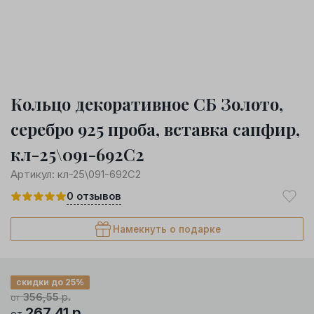
Кольцо декоративное СБ Золото,
серебро 925 проба, вставка сапфир,
кл-25\091-692С2
Артикул:
кл-25\091-692С2
0
отзывов
Намекнуть о подарке
скидки до 25%
356,55
р.
от
267,41
р.
от