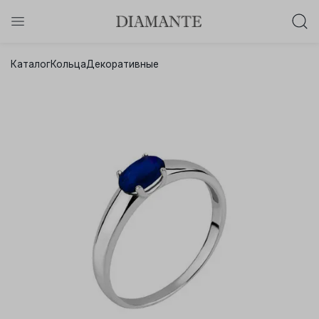
Баслет с бриллиантом в подарок!
Каталог
Кольца
Декоративные
Осталось:
0
0
0
0
:
:
:
дней
часов
минут
секунд
Хочу!