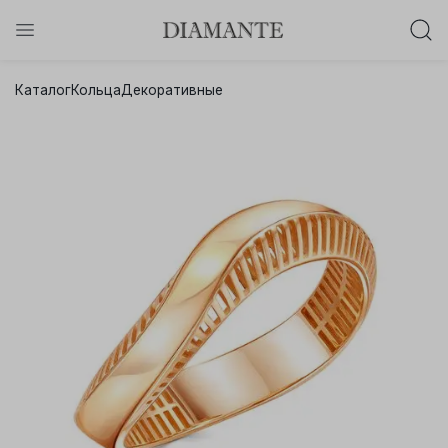
Баслет с бриллиантом в подарок!
Каталог
Кольца
Декоративные
Осталось:
0
0
0
0
:
:
:
дней
часов
минут
секунд
Хочу!