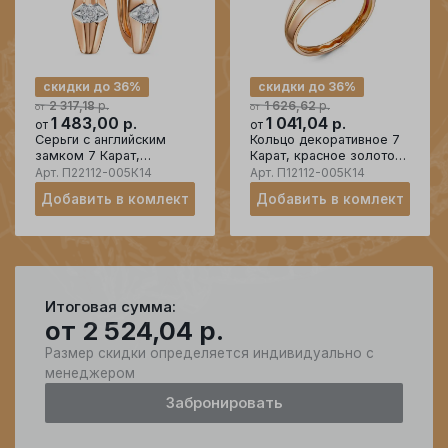
скидки до 36%
скидки до 36%
р.
р.
2 317,18
1 626,62
от
от
1 483,00
р.
1 041,04
р.
от
от
Серьги с английским
Кольцо декоративное 7
замком 7 Карат,
Карат, красное золото
красное золото 585
585 проба, вставка
Арт.
П22112-005К14
Арт.
П12112-005К14
проба, вставка фианит
фианит
Добавить в комлект
Добавить в комлект
Итоговая сумма:
от
2 524,04
р.
Размер скидки определяется индивидуально с
менеджером
Забронировать