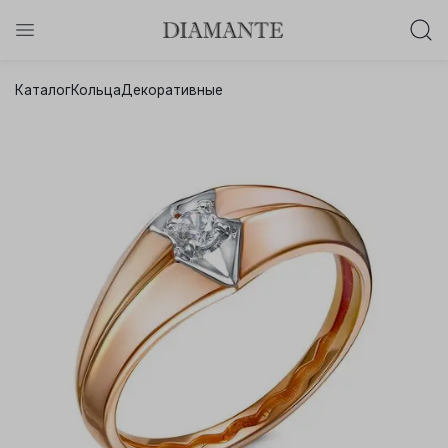
Баслет с бриллиантом в подарок!
Каталог
Кольца
Декоративные
Осталось:
0
0
0
0
:
:
:
дней
часов
минут
секунд
Хочу!