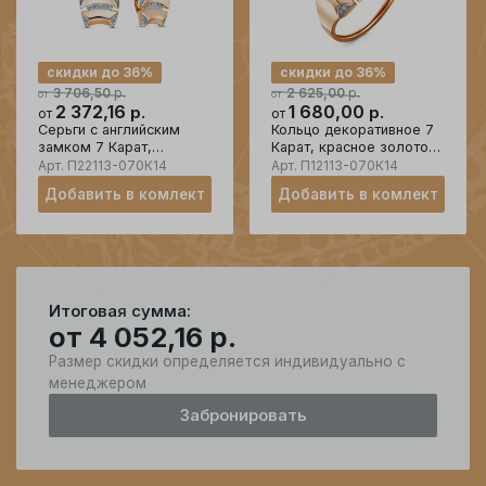
скидки до 36%
скидки до 36%
р.
р.
3 706,50
2 625,00
от
от
2 372,16
р.
1 680,00
р.
от
от
Серьги с английским
Кольцо декоративное 7
замком 7 Карат,
Карат, красное золото
красное золото 585
585 проба, вставка
Арт.
П22113-070К14
Арт.
П12113-070К14
проба, вставка фианит
фианит
Добавить в комлект
Добавить в комлект
Итоговая сумма:
от
4 052,16
р.
Размер скидки определяется индивидуально с
менеджером
Забронировать