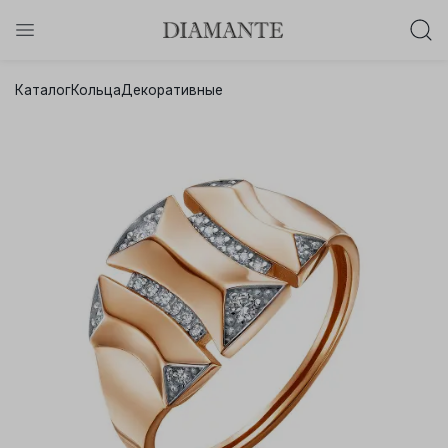
Баслет с бриллиантом в подарок!
Каталог
Кольца
Декоративные
Осталось:
0
0
0
0
:
:
:
дней
часов
минут
секунд
Хочу!