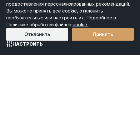
предоставления персонализированных рекомендаций.
DIAMANTE
Вы можете принять все cookie, отклонить
Режим работы менеджера интернет-магазина:
необязательные или настроить их. Подробнее в
пн-чт 9.00-18.00, пт 9.00-17.00, сб-вс выходной.
Политике обработки файлов
cookie.
Номер контактного телефона продавца (для обращений
покупателей интернет-магазина), а также лица
Отклонить
Принять
уполномоченного продавцом рассматривать обращения
покупателей интернет-магазина
:
+375 (17) 360-36-90
.
НАСТРОИТЬ
Контактный номер телефона управления защиты прав
Главная
Каталог
Избранное
Корзина
Войти
потребителей Партизанского района:
+375 (17) 360-10-94
«Условия оплаты»
«Условия доставки»
«Правила ухода за ювелирными изделиями»
Наши контакты