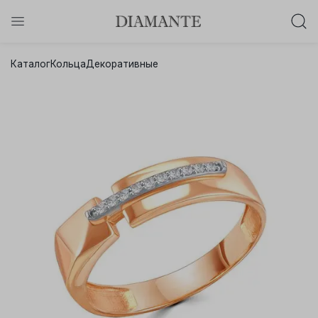
Баслет с бриллиантом в подарок!
Каталог
Кольца
Декоративные
Осталось:
0
0
0
0
:
:
:
дней
часов
минут
секунд
Хочу!