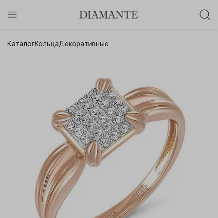
Баслет с бриллиантом в подарок!
Каталог
Кольца
Декоративные
Осталось:
0
0
0
0
:
:
:
дней
часов
минут
секунд
Хочу!