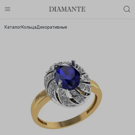
Баслет с бриллиантом в подарок!
Каталог
Кольца
Декоративные
Осталось:
0
0
0
0
:
:
:
дней
часов
минут
секунд
Хочу!