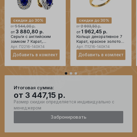
скидки до 30%
скидки до 30%
р.
р.
5 544,00
2 803,50
от
от
3 880,80
р.
1 962,45
р.
от
от
Серьги с английским
Кольцо декоративное 7
замком 7 Карат,
Карат, красное золото
красное золото 585
585 проба, вставка
Арт.
П2216-140К14
Арт.
П1216-140К14
проба, вставка корунд
корунд
Добавить в комлект
Добавить в комлект
Итоговая сумма:
от
3 447,15
р.
Размер скидки определяется индивидуально с
менеджером
Забронировать