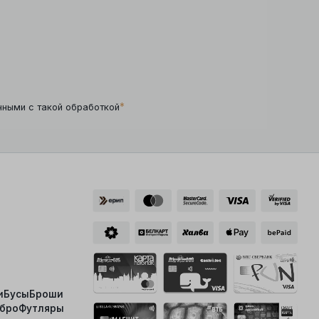
*
нными с такой обработкой
и
Бусы
Броши
ебро
Футляры