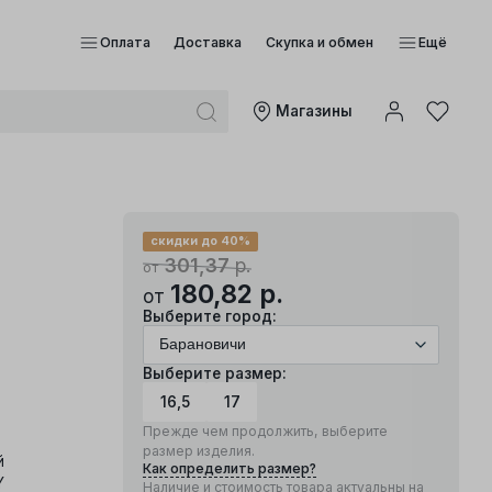
Оплата
Доставка
Скупка и обмен
Ещё
Mагазины
скидки до 40%
301,37
р.
от
180,82
р.
от
Выберите город:
Выберите размер:
16,5
17
Прежде чем продолжить, выберите
размер изделия.
й
Как определить размер?
Y
Наличие и стоимость товара актуальны на