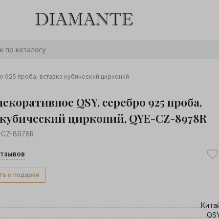
Баслет с бриллиантом в подарок! Осталось:
0
0
0
0
:
:
:
дней
часов
минут
секунд
Хочу!
 925 проба, вставка кубический цирконий
декоративное QSY, серебро 925 проба,
 кубический цирконий, QYE-CZ-8978R
-CZ-8978R
тзывов
ть о подарке
Кита
QS