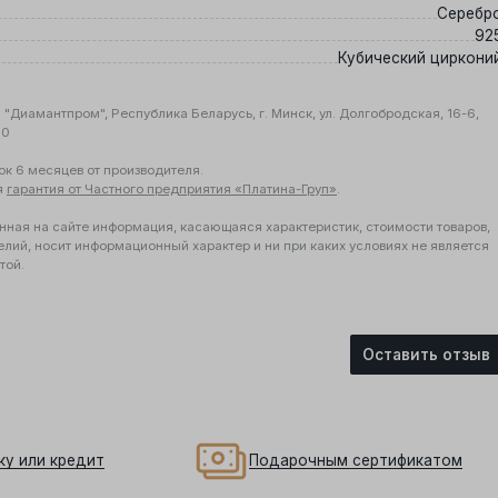
Серебр
92
Кубический циркони
"Диамантпром", Республика Беларусь, г. Минск, ул. Долгобродская, 16-6,
10
ок 6 месяцев от производителя.
я
гарантия от Частного предприятия «Платина-Груп»
.
нная на сайте информация, касающаяся характеристик, стоимости товаров,
елий, носит информационный характер и ни при каких условиях не является
той.
Оставить отзыв
ку или кредит
Подарочным сертификатом