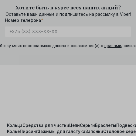
Хотите быть в курсе всех наших акций?
Оставьте ваши данные и подпишитесь на рассылку в Viber!
Номер телефона
*
ботку моих персональных данных и ознакомлен(а) с
правами
, связа
Кольца
Средства для чистки
Цепи
Серьги
Браслеты
Подвеск
Колье
Пирсинг
Зажимы для галстука
Запонки
Столовое сер
я