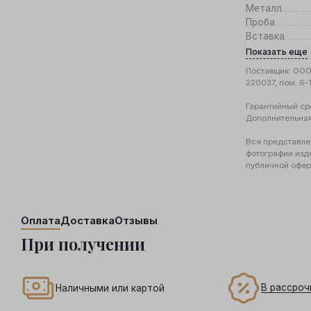
Металл
Проба
Вставка
Показать еще
Поставщик: ООО 
220037, пом. 6-
Гарантийный ср
Дополнительна
Вся представле
фотографии изд
публичной офер
Оплата
Доставка
Отзывы
При получении
В рассроч
Наличными или картой