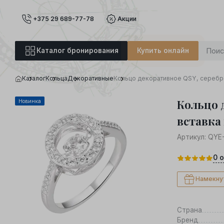
+375 29 689-77-78
Акции
Каталог бронирования
Купить онлайн
Каталог
Кольца
Декоративные
Кольцо декоративное QSY, серебро
Кольцо 
Новинка
вставка
Артикул:
QYE
0
о
Намекну
Страна
Бренд