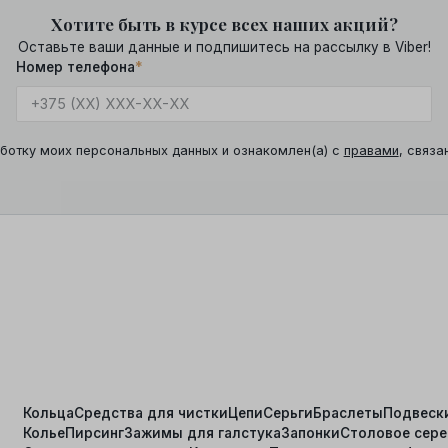
Хотите быть в курсе всех наших акций?
Оставьте ваши данные и подпишитесь на рассылку в Viber!
Номер телефона
*
ботку моих персональных данных и ознакомлен(а) с
правами
, связа
Кольца
Средства для чистки
Цепи
Серьги
Браслеты
Подвеск
Колье
Пирсинг
Зажимы для галстука
Запонки
Столовое сер
я