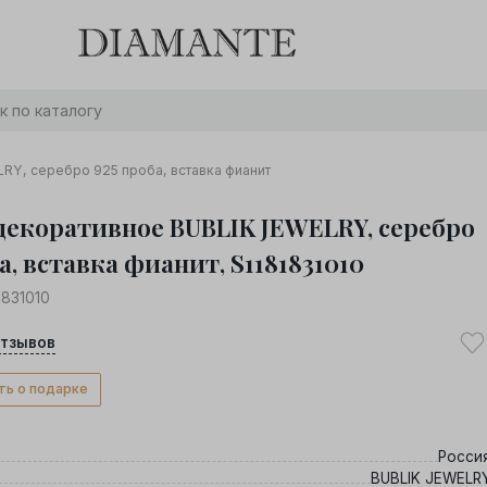
Баслет с бриллиантом в подарок! Осталось:
0
0
0
0
:
:
:
дней
часов
минут
секунд
Хочу!
RY, серебро 925 проба, вставка фианит
декоративное BUBLIK JEWELRY, серебро
а, вставка фианит, S1181831010
1831010
тзывов
ть о подарке
Росси
BUBLIK JEWELR