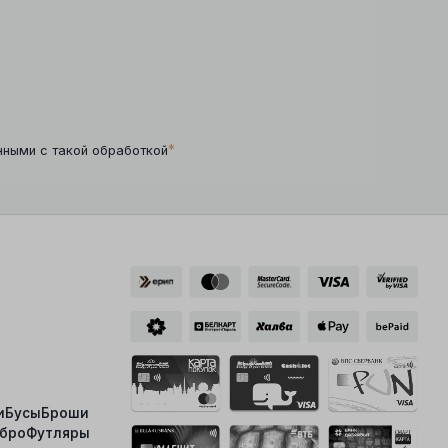
*
нными с такой обработкой
и
Бусы
Броши
ебро
Футляры