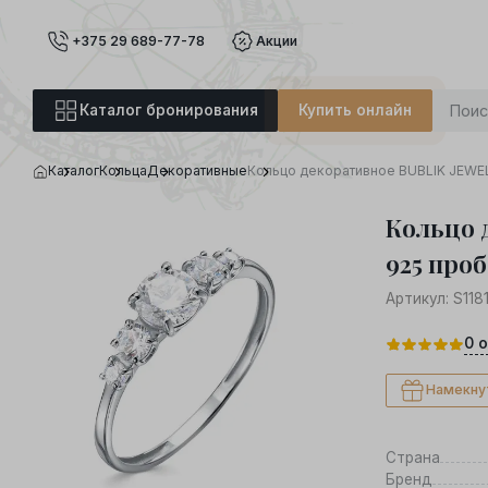
+375 29 689-77-78
Акции
Каталог бронирования
Купить онлайн
Каталог
Кольца
Декоративные
Кольцо декоративное BUBLIK JEWEL
Кольцо 
925 проб
Артикул:
S118
0
о
Намекну
Страна
Бренд