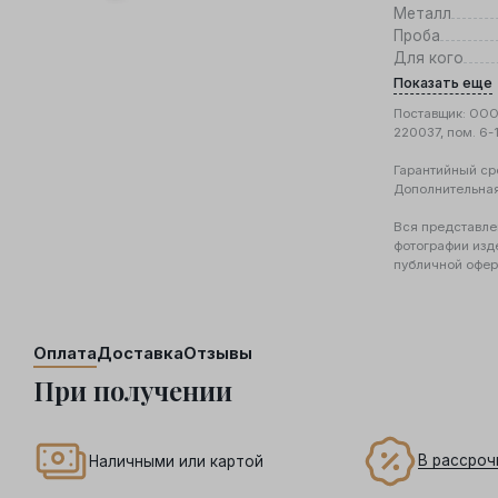
Металл
Проба
Для кого
Показать еще
Поставщик: ООО 
220037, пом. 6-
Гарантийный ср
Дополнительна
Вся представле
фотографии изд
публичной офер
Оплата
Доставка
Отзывы
При получении
В рассроч
Наличными или картой