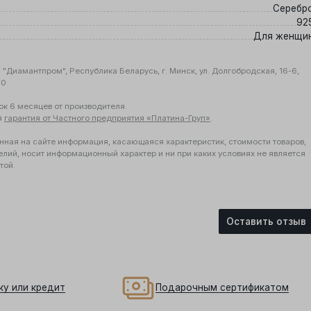
Серебр
92
Для женщи
"Диамантпром", Республика Беларусь, г. Минск, ул. Долгобродская, 16-6,
10
ок 6 месяцев от производителя.
я
гарантия от Частного предприятия «Платина-Груп»
.
нная на сайте информация, касающаяся характеристик, стоимости товаров,
елий, носит информационный характер и ни при каких условиях не является
той.
Оставить отзыв
ку или кредит
Подарочным сертификатом