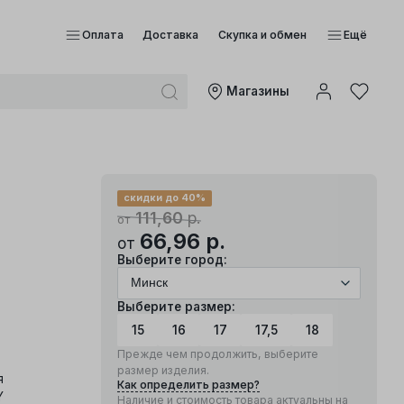
Оплата
Доставка
Скупка и обмен
Ещё
Mагазины
скидки до 40%
111,60
р.
от
66,96
р.
от
Выберите город:
Выберите размер:
15
16
17
17,5
18
Прежде чем продолжить, выберите
размер изделия.
я
Как определить размер?
Y
Наличие и стоимость товара актуальны на