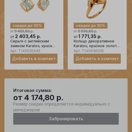
скидки до 30%
скидки до 30%
р.
р.
3 433,50
2 530,50
от
от
2 403,45
р.
1 771,35
р.
от
от
Серьги с английским
Кольцо декоративное
замком Karatov, красное
Karatov, красное золото
золото 585 проба
585 проба
Арт.
Т14062Е645
Арт.
Т14061И208
Добавить в комлект
Добавить в комлект
Итоговая сумма:
от
4 174,80
р.
Размер скидки определяется индивидуально с
менеджером
Забронировать