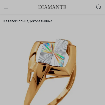
Баслет с бриллиантом в подарок!
Каталог
Кольца
Декоративные
Осталось:
0
0
0
0
:
:
:
дней
часов
минут
секунд
Хочу!