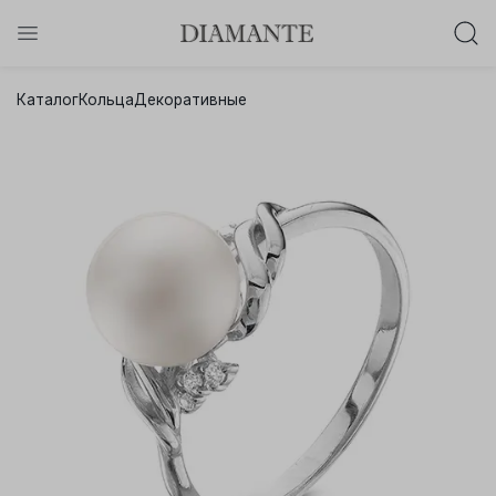
Баслет с бриллиантом в подарок!
Каталог
Кольца
Декоративные
Осталось:
0
0
0
0
:
:
:
дней
часов
минут
секунд
Хочу!