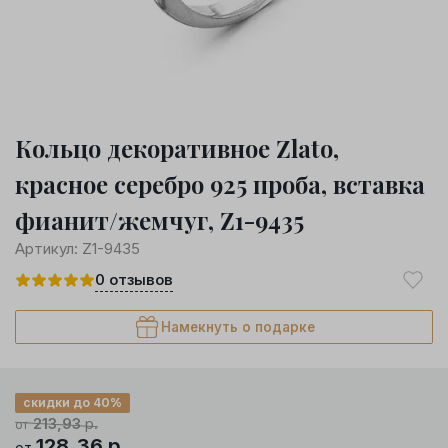
Кольцо декоративное Zlato,
красное серебро 925 проба, вставка
фианит/жемчуг, Z1-9435
Артикул:
Z1-9435
0
отзывов
Намекнуть о подарке
скидки до 40%
213,93
р.
от
128,36
р.
от