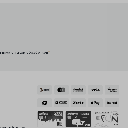
*
нными с такой обработкой
и
Бусы
Броши