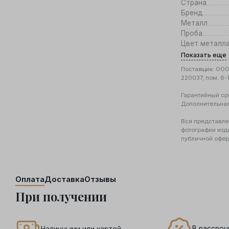
Страна
Бренд
Металл
Проба
Цвет металл
Показать еще
Поставщик: ООО 
220037, пом. 6-
Гарантийный ср
Дополнительна
Вся представле
фотографии изд
публичной офер
Оплата
Доставка
Отзывы
При получении
В рассроч
Наличными или картой