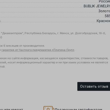
Росси
BUBLIK JEWELR
Золот
58
а
Красно
"Диамантпром", Республика Беларусь, г. Минск, ул. Долгобродская, 16-6,
10
ок 6 месяцев от производителя.
я
гарантия от Частного предприятия «Платина-Груп»
.
нная на сайте информация, касающаяся характеристик, стоимости товаров,
елий, носит информационный характер и ни при каких условиях не является
той.
Оставить отзыв
ку или кредит
Подарочным сертификатом