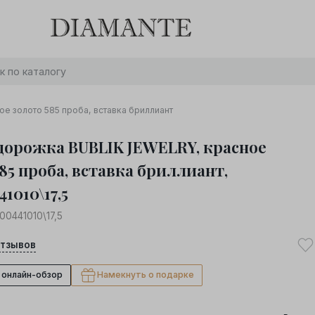
Баслет с бриллиантом в подарок! Осталось:
0
0
0
0
:
:
:
дней
часов
минут
секунд
Хочу!
е золото 585 проба, вставка бриллиант
дорожка BUBLIK JEWELRY, красное
85 проба, вставка бриллиант,
1010\17,5
00441010\17,5
тзывов
 онлайн-обзор
Намекнуть о подарке