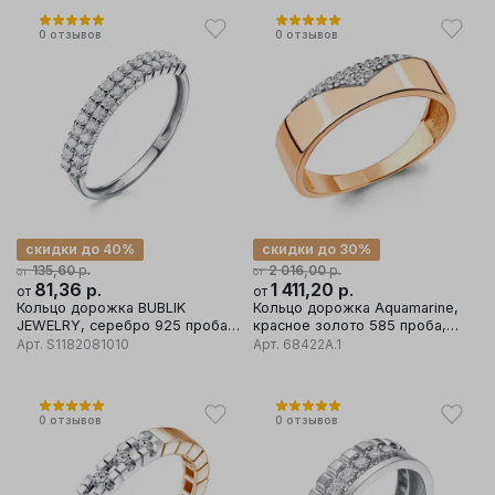
0
отзывов
0
отзывов
скидки до 40%
скидки до 30%
р.
р.
135,60
2 016,00
от
от
81,36
р.
1 411,20
р.
от
от
Кольцо дорожка BUBLIK
Кольцо дорожка Aquamarine,
JEWELRY, серебро 925 проба,
красное золото 585 проба,
вставка фианит
вставка фианит
Арт.
S1182081010
Арт.
68422А.1
0
отзывов
0
отзывов