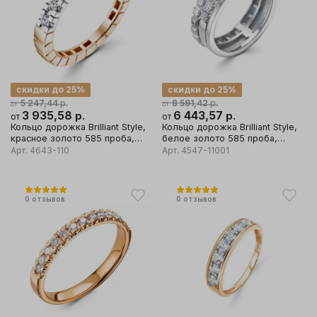
скидки до 25%
скидки до 25%
р.
р.
5 247,44
8 591,42
от
от
3 935,58
р.
6 443,57
р.
от
от
Кольцо дорожка Brilliant Style,
Кольцо дорожка Brilliant Style,
красное золото 585 проба,
белое золото 585 проба,
вставка бриллиант
вставка бриллиант
Арт.
4643-110
Арт.
4547-11001
0
отзывов
0
отзывов