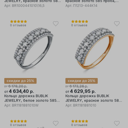
JEWELRY, красное золото 585
красное золото 585 проба,
проба, вставка бриллиант
вставка фианит
Арт.
BR1000441010\16,5
Арт.
П1213-444К14
0
отзывов
0
отзывов
скидки до 25%
скидки до 25%
р.
р.
6 179,20
6 173,26
от
от
4 634,40
р.
4 629,95
р.
от
от
Кольцо дорожка BUBLIK
Кольцо дорожка BUBLIK
JEWELRY, белое золото 585
JEWELRY, красное золото 585
проба, вставка бриллиант
проба, вставка бриллиант
Арт.
BR1181881010W
Арт.
BR1181881010
0
отзывов
0
отзывов