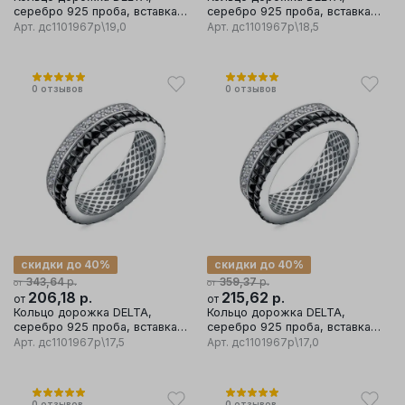
серебро 925 проба, вставка
серебро 925 проба, вставка
фианит
фианит
Арт.
дс1101967р\19,0
Арт.
дс1101967р\18,5
0
отзывов
0
отзывов
скидки до 40%
скидки до 40%
р.
р.
343,64
359,37
от
от
206,18
р.
215,62
р.
от
от
Кольцо дорожка DELTA,
Кольцо дорожка DELTA,
серебро 925 проба, вставка
серебро 925 проба, вставка
фианит
фианит
Арт.
дс1101967р\17,5
Арт.
дс1101967р\17,0
0
отзывов
0
отзывов