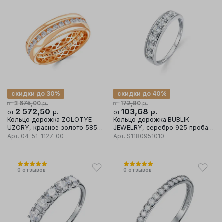
скидки до 30%
скидки до 40%
р.
р.
3 675,00
172,80
от
от
2 572,50
р.
103,68
р.
от
от
Кольцо дорожка ZOLOTYE
Кольцо дорожка BUBLIK
UZORY, красное золото 585
JEWELRY, серебро 925 проба,
проба, вставка цирконий
вставка фианит
Арт.
04-51-1127-00
Арт.
S1180951010
0
отзывов
0
отзывов