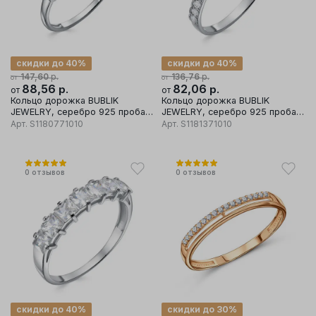
скидки до 40%
скидки до 40%
р.
р.
147,60
136,76
от
от
88,56
р.
82,06
р.
от
от
Кольцо дорожка BUBLIK
Кольцо дорожка BUBLIK
JEWELRY, серебро 925 проба,
JEWELRY, серебро 925 проба,
вставка фианит
вставка фианит
Арт.
S1180771010
Арт.
S1181371010
0
отзывов
0
отзывов
скидки до 40%
скидки до 30%