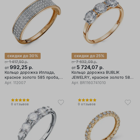
скидки до 30%
скидки до 25%
р.
р.
1 417,50
7 632,09
от
от
992,25
р.
5 724,07
р.
от
от
Кольцо дорожка Иллада,
Кольцо дорожка BUBLIK
красное золото 585 проба,
JEWELRY, красное золото 585
вставка фианит
проба, вставка бриллиант
Арт.
112007
Арт.
BR1160741010
0
отзывов
0
отзывов