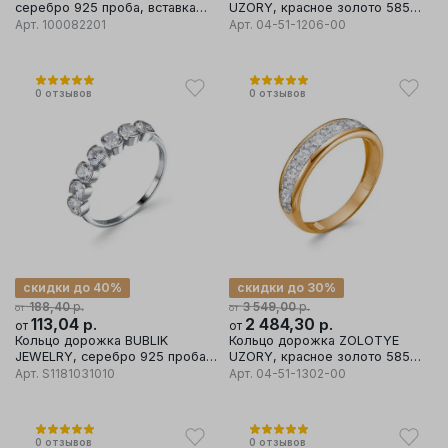
серебро 925 проба, вставка
UZORY, красное золото 585
фианит
проба, вставка цирконий
Арт.
100082201
Арт.
04-51-1206-00
0
отзывов
0
отзывов
скидки до 40%
скидки до 30%
р.
р.
188,40
3 549,00
от
от
113,04
р.
2 484,30
р.
от
от
Кольцо дорожка BUBLIK
Кольцо дорожка ZOLOTYE
JEWELRY, серебро 925 проба,
UZORY, красное золото 585
вставка фианит
проба, вставка цирконий
Арт.
S1181031010
Арт.
04-51-1302-00
0
отзывов
0
отзывов