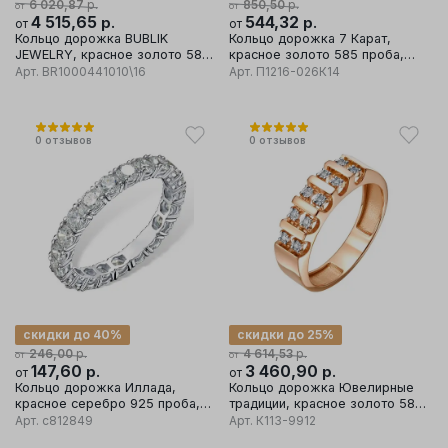
р.
р.
6 020,87
850,50
от
от
4 515,65
р.
544,32
р.
от
от
Кольцо дорожка BUBLIK
Кольцо дорожка 7 Карат,
JEWELRY, красное золото 585
красное золото 585 проба,
проба, вставка бриллиант
вставка фианит
Арт.
BR1000441010\16
Арт.
П1216-026К14
0
отзывов
0
отзывов
скидки до 40%
скидки до 25%
р.
р.
246,00
4 614,53
от
от
147,60
р.
3 460,90
р.
от
от
Кольцо дорожка Иллада,
Кольцо дорожка Ювелирные
красное серебро 925 проба,
традиции, красное золото 585
вставка фианит
проба, вставка бриллиант
Арт.
с812849
Арт.
К113-9912