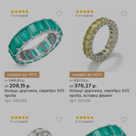
0
отзывов
0
отзывов
скидки до 40%
скидки до 40%
р.
р.
346,91
627,11
от
от
208,15
р.
376,27
р.
от
от
Кольцо дорожка, серебро 925
Кольцо дорожка, серебро 925
проба
проба, вставка фианит
Арт.
GRG186
Арт.
GRG68
0
отзывов
0
отзывов