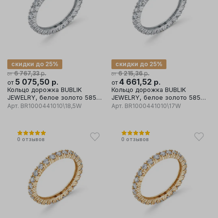
скидки до 25%
скидки до 25%
р.
р.
6 767,33
6 215,36
от
от
5 075,50
р.
4 661,52
р.
от
от
Кольцо дорожка BUBLIK
Кольцо дорожка BUBLIK
JEWELRY, белое золото 585
JEWELRY, белое золото 585
проба, вставка бриллиант
проба, вставка бриллиант
Арт.
BR1000441010\18,5W
Арт.
BR1000441010\17W
0
отзывов
0
отзывов