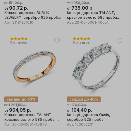
р.
р.
151,20
1 050,00
от
от
90,72
р.
735,00
р.
от
от
Кольцо дорожка BUBLIK
Кольцо дорожка TALANT,
JEWELRY, серебро 925 проба,
красное золото 585 проба,
вставка фианит
вставка кубический цирконий
Арт.
S1181201010
Арт.
20-00-0001-40651
0
отзывов
0
отзывов
скидки до 30%
скидки до 40%
р.
р.
1 291,50
174,00
от
от
904,05
р.
104,40
р.
от
от
Кольцо дорожка TALANT,
Кольцо дорожка Oasis,
красное золото 585 проба,
серебро 925 проба
вставка кубический цирконий
Арт.
20-00-0001-40679
Арт.
100062201