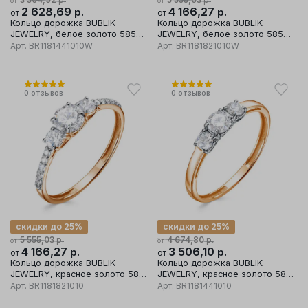
от
от
2 628,69
р.
4 166,27
р.
от
от
Кольцо дорожка BUBLIK
Кольцо дорожка BUBLIK
JEWELRY, белое золото 585
JEWELRY, белое золото 585
проба, вставка бриллиант
проба, вставка бриллиант
Арт.
BR1181441010W
Арт.
BR1181821010W
0
отзывов
0
отзывов
скидки до 25%
скидки до 25%
р.
р.
5 555,03
4 674,80
от
от
4 166,27
р.
3 506,10
р.
от
от
Кольцо дорожка BUBLIK
Кольцо дорожка BUBLIK
JEWELRY, красное золото 585
JEWELRY, красное золото 585
проба, вставка бриллиант
проба, вставка бриллиант
Арт.
BR1181821010
Арт.
BR1181441010