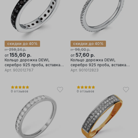
скидки до 40%
скидки до 40%
р.
р.
259,34
96,00
от
от
155,60
р.
57,60
р.
от
от
Кольцо дорожка DEWI,
Кольцо дорожка DEWI,
серебро 925 проба, вставка
серебро 925 проба, вставка
фианит
фианиты
Арт.
902012767
Арт.
901012823
0
отзывов
0
отзывов