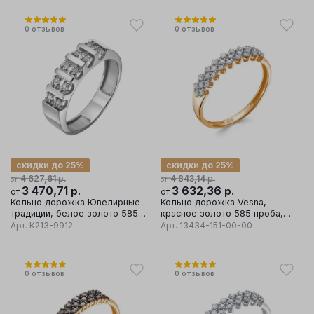
0
отзывов
0
отзывов
скидки до 25%
скидки до 25%
р.
р.
4 627,61
4 843,14
от
от
3 470,71
р.
3 632,36
р.
от
от
Кольцо дорожка Ювелирные
Кольцо дорожка Vesna,
традиции, белое золото 585
красное золото 585 проба,
проба, вставка бриллиант
вставка бриллиант
Арт.
К213-9912
Арт.
13434-151-00-00
0
отзывов
0
отзывов