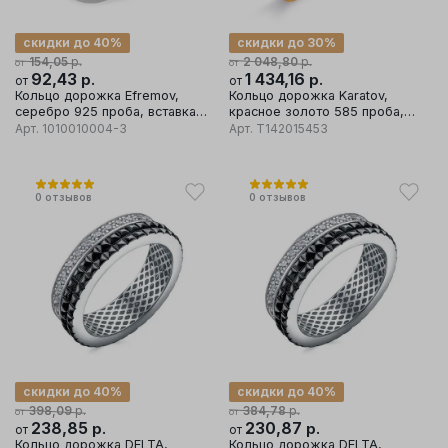
скидки до 40%
скидки до 30%
р.
р.
154,05
2 048,80
от
от
92,43
р.
1 434,16
р.
от
от
Кольцо дорожка Efremov,
Кольцо дорожка Karatov,
серебро 925 проба, вставка
красное золото 585 проба,
фианит
вставка фианит
Арт.
1010010004-3
Арт.
Т142015453
0
отзывов
0
отзывов
скидки до 40%
скидки до 40%
р.
р.
398,09
384,78
от
от
238,85
р.
230,87
р.
от
от
Кольцо дорожка DELTA,
Кольцо дорожка DELTA,