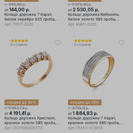
р.
р.
240,00
3 373,40
от
от
144,00
р.
2 530,05
р.
от
от
Кольцо дорожка 7 Карат,
Кольцо дорожка Bellissima,
белое серебро 925 проба,
белое золото 585 проба,
вставка фианит
вставка бриллиант
Арт.
П1217-022С
Арт.
К\801-0220
0
отзывов
0
отзывов
скидки до 30%
скидки до 25%
р.
р.
5 987,73
2 513,11
от
от
4 191,41
р.
1 884,83
р.
от
от
Кольцо дорожка Кристалл,
Кольцо дорожка 7 Карат,
красное золото 585 проба,
красное золото 585 проба,
вставка бриллиант
вставка бриллиант
Арт.
C537500226773
Арт.
П12411-073К14