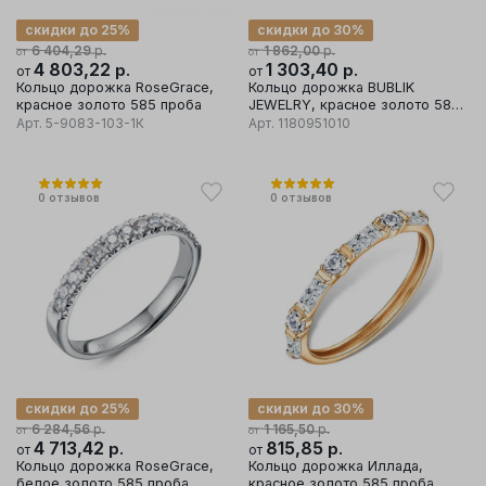
скидки до 25%
скидки до 30%
р.
р.
6 404,29
1 862,00
от
от
4 803,22
р.
1 303,40
р.
от
от
Кольцо дорожка RoseGrace,
Кольцо дорожка BUBLIK
красное золото 585 проба
JEWELRY, красное золото 585
проба, вставка фианит
Арт.
5-9083-103-1К
Арт.
1180951010
0
отзывов
0
отзывов
скидки до 25%
скидки до 30%
р.
р.
6 284,56
1 165,50
от
от
4 713,42
р.
815,85
р.
от
от
Кольцо дорожка RoseGrace,
Кольцо дорожка Иллада,
белое золото 585 проба
красное золото 585 проба,