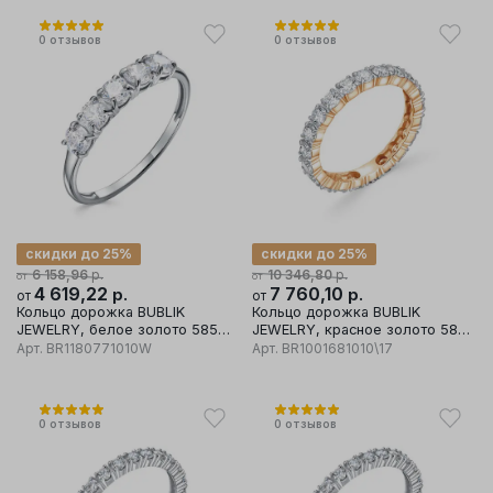
0
отзывов
0
отзывов
скидки до 25%
скидки до 25%
р.
р.
6 158,96
10 346,80
от
от
4 619,22
р.
7 760,10
р.
от
от
Кольцо дорожка BUBLIK
Кольцо дорожка BUBLIK
JEWELRY, белое золото 585
JEWELRY, красное золото 585
проба, вставка бриллиант
проба, вставка бриллиант
Арт.
BR1180771010W
Арт.
BR1001681010\17
0
отзывов
0
отзывов