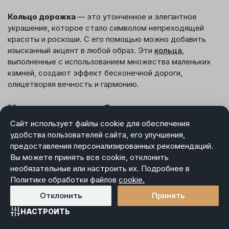
Кольцо дорожка
— это утонченное и элегантное
украшение, которое стало символом непреходящей
красоты и роскоши. С его помощью можно добавить
изысканный акцент в любой образ. Эти
кольца
,
выполненные с использованием множества маленьких
камней, создают эффект бесконечной дороги,
олицетворяя вечность и гармонию.
Почему стоит выбрать кольцо
дорожку?
Сайт использует файлы cookie для обеспечения
удобства пользователей сайта, его улучшения,
предоставления персонализированных рекомендаций.
Кольцо дорожка привлекает внимание своей простотой
Вы можете принять все cookie, отклонить
и в то же время элегантностью. Это украшение
необязательные или настроить их. Подробнее в
идеально подходит для любых торжественных событий,
Политике обработки файлов
cookie.
подчеркивая вашу индивидуальность. Кольцо дорожка
будет прекрасным выбором как для ежедневного
Отклонить
Принять
ношения, так и для особых случаев, когда хочется
НАСТРОИТЬ
добавить в образ особую нотку изысканности.
Главная
Каталог
Избранное
Корзина
Войти