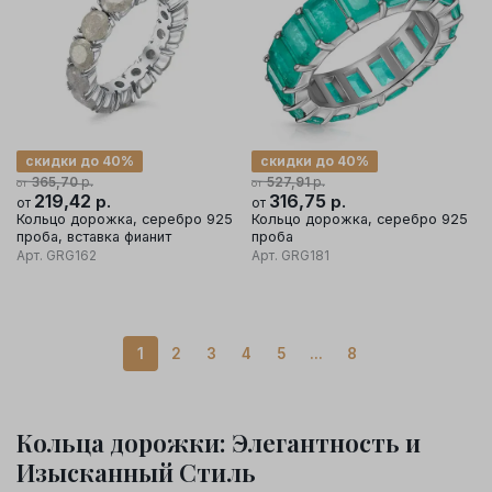
скидки до 40%
скидки до 40%
р.
р.
365,70
527,91
от
от
219,42
р.
316,75
р.
от
от
Кольцо дорожка, серебро 925
Кольцо дорожка, серебро 925
проба, вставка фианит
проба
Арт.
GRG162
Арт.
GRG181
1
2
3
4
5
...
8
Кольца дорожки: Элегантность и
Изысканный Стиль