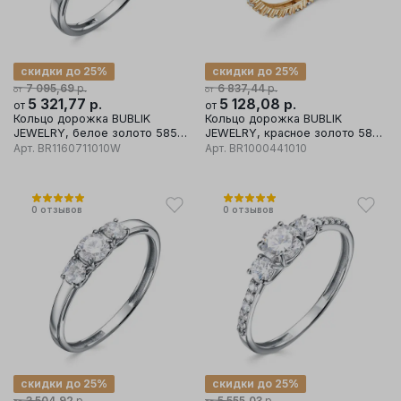
скидки до 25%
скидки до 25%
р.
р.
7 095,69
6 837,44
от
от
5 321,77
р.
5 128,08
р.
от
от
Кольцо дорожка BUBLIK
Кольцо дорожка BUBLIK
JEWELRY, белое золото 585
JEWELRY, красное золото 585
проба, вставка бриллиант
проба, вставка бриллиант
Арт.
BR1160711010W
Арт.
BR1000441010
0
отзывов
0
отзывов
скидки до 25%
скидки до 25%
р.
р.
3 504,92
5 555,03