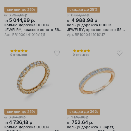
скидки до 25%
скидки до 25%
р.
р.
6 726,65
6 651,97
от
от
5 044,99
р.
4 988,98
р.
от
от
Кольцо дорожка BUBLIK
Кольцо дорожка BUBLIK
JEWELRY, красное золото 585
JEWELRY, красное золото 585
проба, вставка бриллиант
проба, вставка бриллиант
Арт.
BR1000441010\17,5
Арт.
BR1000441010\17
0
отзывов
0
отзывов
скидки до 25%
скидки до 36%
р.
р.
6 314,91
1 176,00
от
от
4 736,18
р.
752,64
р.
от
от
Кольцо дорожка BUBLIK
Кольцо дорожка 7 Карат,