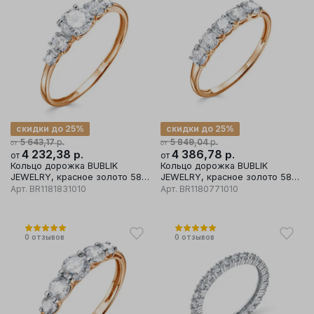
скидки до 25%
скидки до 25%
р.
р.
5 643,17
5 849,04
от
от
4 232,38
р.
4 386,78
р.
от
от
Кольцо дорожка BUBLIK
Кольцо дорожка BUBLIK
JEWELRY, красное золото 585
JEWELRY, красное золото 585
проба, вставка бриллиант
проба, вставка бриллиант
Арт.
BR1181831010
Арт.
BR1180771010
0
отзывов
0
отзывов