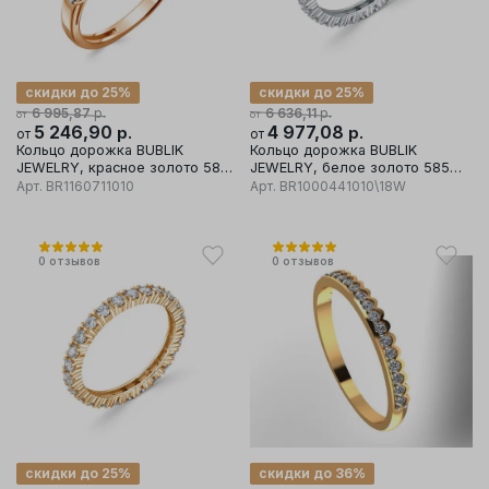
скидки до 25%
скидки до 25%
р.
р.
6 995,87
6 636,11
от
от
5 246,90
р.
4 977,08
р.
от
от
Кольцо дорожка BUBLIK
Кольцо дорожка BUBLIK
JEWELRY, красное золото 585
JEWELRY, белое золото 585
проба, вставка бриллиант
проба, вставка бриллиант
Арт.
BR1160711010
Арт.
BR1000441010\18W
0
отзывов
0
отзывов
скидки до 25%
скидки до 36%