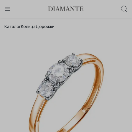
Баслет с бриллиантом в подарок!
Каталог
Кольца
Дорожки
Осталось:
0
0
0
0
:
:
:
дней
часов
минут
секунд
Хочу!