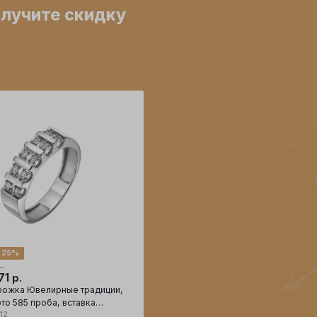
олучите скидку
 25%
.
71
р.
рожка Ювелирные традиции,
то 585 проба, вставка
12