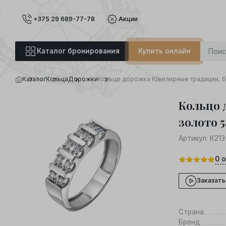
+375 29 689-77-78
Акции
Каталог бронирования
Купить онлайн
Каталог
Кольца
Дорожки
Кольцо дорожка Ювелирные традиции, бе
Кольцо 
золото 5
Артикул:
К213
0
о
Заказать
Страна
Бренд