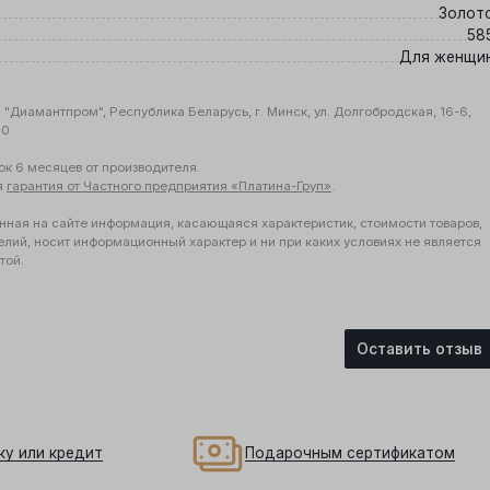
Золот
58
Для женщи
"Диамантпром", Республика Беларусь, г. Минск, ул. Долгобродская, 16-6,
10
ок 6 месяцев от производителя.
я
гарантия от Частного предприятия «Платина-Груп»
.
нная на сайте информация, касающаяся характеристик, стоимости товаров,
елий, носит информационный характер и ни при каких условиях не является
той.
Оставить отзыв
ку или кредит
Подарочным сертификатом