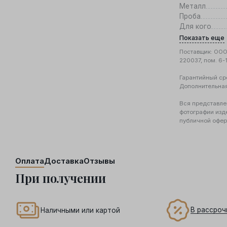
Металл
Проба
Для кого
Показать еще
Поставщик: ООО 
220037, пом. 6-
Гарантийный ср
Дополнительна
Вся представле
фотографии изд
публичной офер
Оплата
Доставка
Отзывы
При получении
В рассроч
Наличными или картой