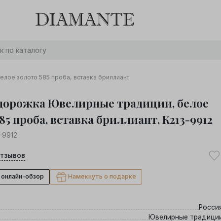
Баслет с бриллиантом в подарок! Осталось:
0
0
0
0
:
:
:
дней
часов
минут
секунд
Хочу!
лое золото 585 проба, вставка бриллиант
дорожка Ювелирные традиции, белое
85 проба, вставка бриллиант, К213-9912
-9912
тзывов
 онлайн-обзор
Намекнуть о подарке
Росси
Ювелирные традици