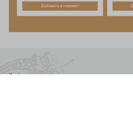
Добавить в комлект
Д
Имя
*
Я даю
согласие
на обра