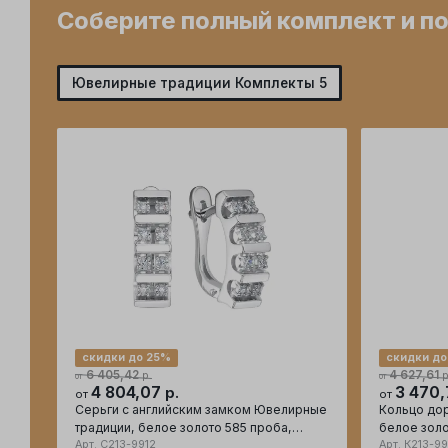
Соберите полный комплект и п
Ювелирные традиции Комплекты 5
скидки до 25%
скидки до
6 405,42
4 627,61
р.
р
от
от
4 804,07
3 470,
р.
от
от
Серьги с английским замком Ювелирные
Кольцо до
традиции, белое золото 585 проба,
белое золо
вставка бриллиант
Арт.
С213-9912
бриллиант
Арт.
К213-99