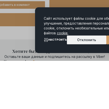
обавить в комлект
Сайт использует файлы cookie для об
улучшения, предоставления персонал
cookie, отклонить необязательные ил
файлов
cookie.
Отклонить
НАСТРОИТЬ
Хотите быть в курсе всех наших акций?
Оставьте ваши данные и подпишитесь на рассылку в Viber!
Номер телефона
*
ботку моих персональных данных и ознакомлен(а) с
правами
, связа