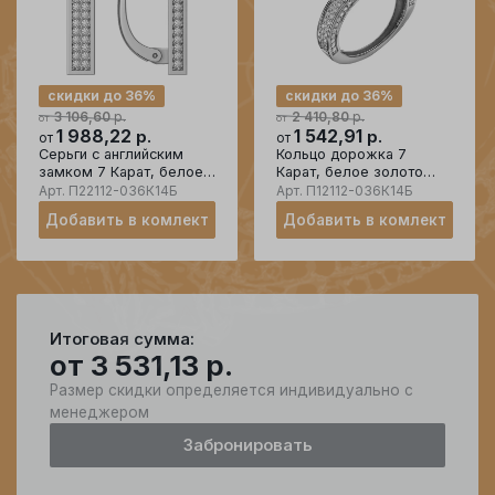
скидки до 36%
скидки до 36%
р.
р.
3 106,60
2 410,80
от
от
1 988,22
р.
1 542,91
р.
от
от
Серьги с английским
Кольцо дорожка 7
замком 7 Карат, белое
Карат, белое золото
золото 585 проба,
585 проба, вставка
Арт.
П22112-036К14Б
Арт.
П12112-036К14Б
вставка фианит
фианит
Добавить в комлект
Добавить в комлект
Итоговая сумма:
от
3 531,13
р.
Размер скидки определяется индивидуально с
менеджером
Забронировать