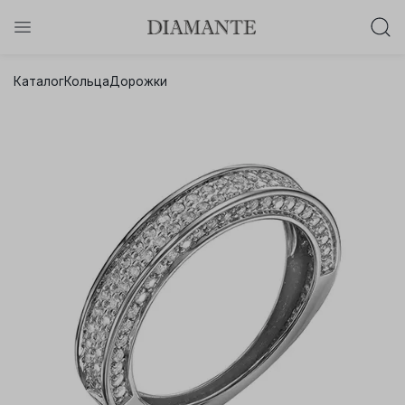
Баслет с бриллиантом в подарок!
Каталог
Кольца
Дорожки
Осталось:
0
0
0
0
:
:
:
дней
часов
минут
секунд
Хочу!