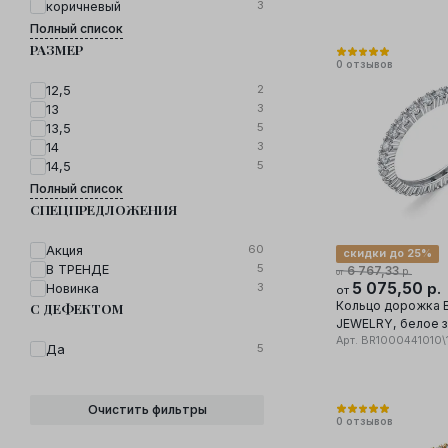
3
коричневый
Полный список
РАЗМЕР
0
отзывов
2
12,5
3
13
5
13,5
3
14
5
14,5
Полный список
СПЕЦПРЕДЛОЖЕНИЯ
60
Акция
скидки до 25%
5
В ТРЕНДЕ
6 767,33
р.
от
5 075,50
3
р.
Новинка
от
Кольцо дорожка 
С ДЕФЕКТОМ
JEWELRY, белое з
проба, вставка бр
Арт.
BR1000441010\
5
Да
Очистить фильтры
0
отзывов