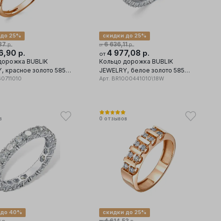
 до 25%
скидки до 25%
87
6 636,11
р.
р.
от
6,90
4 977,08
р.
р.
от
дорожка BUBLIK
Кольцо дорожка BUBLIK
, красное золото 585
JEWELRY, белое золото 585
ставка бриллиант
60711010
проба, вставка бриллиант
Арт.
BR1000441010\18W
в
0
отзывов
 до 40%
скидки до 25%
0
4 614,53