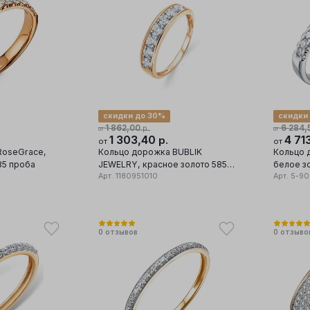
скидки до 30%
скидки
1 862,00
6 284,
р.
от
от
1 303,40
4 71
р.
от
от
RoseGrace,
Кольцо дорожка BUBLIK
Кольцо 
85 проба
JEWELRY, красное золото 585
белое з
проба, вставка фианит
Арт.
1180951010
Арт.
5-90
0
отзывов
0
отзыво