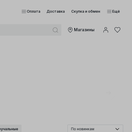
Оплата
Доставка
Скупка и обмен
Ещё
Mагазины
ручальные
По новинкам