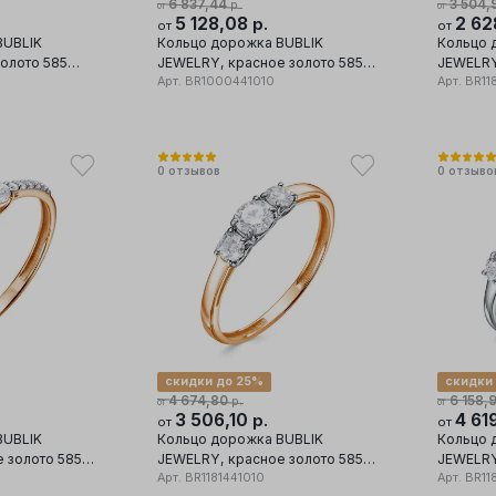
6 837,44
3 504,
р.
от
от
5 128,08
2 62
р.
от
от
BUBLIK
Кольцо дорожка BUBLIK
Кольцо 
олото 585
JEWELRY, красное золото 585
JEWELRY
иллиант
проба, вставка бриллиант
Арт.
BR1000441010
проба, в
Арт.
BR11
0
отзывов
0
отзыво
скидки до 25%
скидки
4 674,80
6 158,
р.
от
от
3 506,10
4 61
р.
от
от
BUBLIK
Кольцо дорожка BUBLIK
Кольцо 
 золото 585
JEWELRY, красное золото 585
JEWELRY
иллиант
проба, вставка бриллиант
Арт.
BR1181441010
проба, в
Арт.
BR11