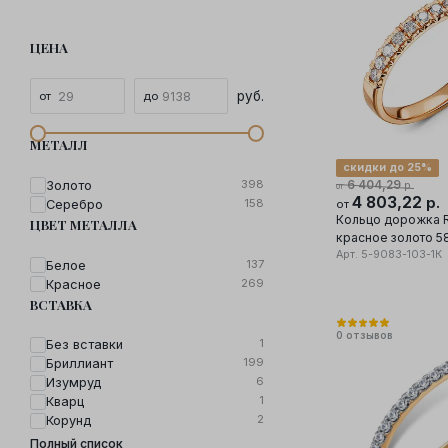
ЦЕНА
руб.
МЕТАЛЛ
скидки до 25%
398
Золото
6 404,29
р.
от
4 803,22
р.
158
Серебро
от
Кольцо дорожка 
ЦВЕТ МЕТАЛЛА
красное золото 5
Арт.
5-9083-103-1К
137
Белое
269
Красное
ВСТАВКА
0
отзывов
1
Без вставки
199
Бриллиант
6
Изумруд
1
Кварц
2
Корунд
Полный список