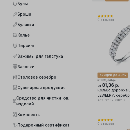
Бусы
Броши
0
отзывов
Булавки
Колье
Пирсинг
Зажимы для галстука
Запонки
скидки до 40%
Столовое серебро
135,60
р.
от
81,36
р.
от
Сувенирная продукция
Кольцо дорожка 
JEWELRY, серебро 925 проба,
Средство для чистки юв.
вставка фианит
Арт.
S1182081010
изделий
Комплекты
0
отзывов
Подарочный сертификат