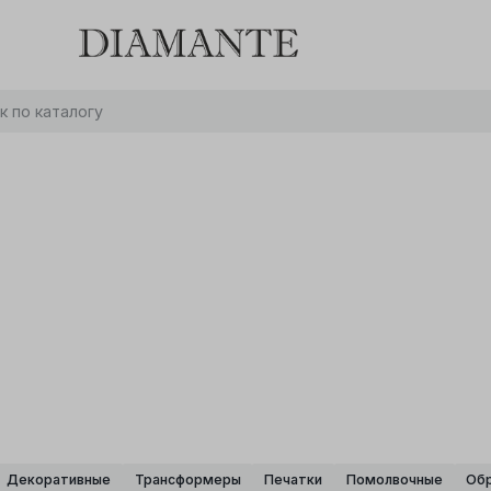
Баслет с бриллиантом в подарок! Осталось:
0
0
0
0
:
:
:
дней
часов
минут
секунд
Хочу!
Декоративные
Трансформеры
Печатки
Помолвочные
Об