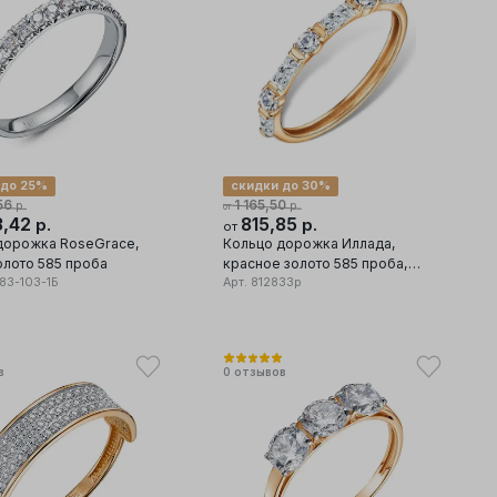
 до 25%
скидки до 30%
56
1 165,50
р.
р.
от
3,42
815,85
р.
р.
от
дорожка RoseGrace,
Кольцо дорожка Иллада,
олото 585 проба
красное золото 585 проба,
83-103-1Б
вставка фианит
Арт.
812833р
в
0
отзывов