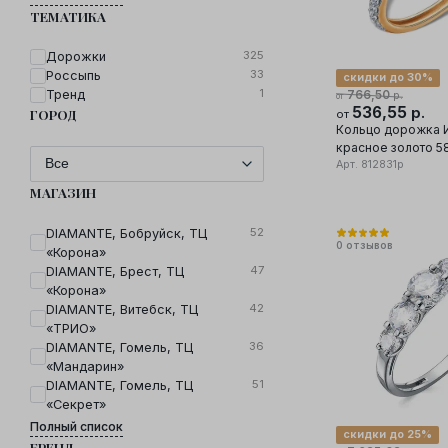
ТЕМАТИКА
325
Дорожки
33
Россыпь
скидки до 30%
1
Тренд
766,50
р.
от
536,55
р.
ГОРОД
от
Кольцо дорожка 
красное золото 5
вставка фианит
Арт.
812831р
МАГАЗИН
52
DIAMANTE, Бобруйск, ТЦ
0
отзывов
«Корона»
47
DIAMANTE, Брест, ТЦ
«Корона»
42
DIAMANTE, Витебск, ТЦ
«ТРИО»
36
DIAMANTE, Гомель, ТЦ
«Мандарин»
51
DIAMANTE, Гомель, ТЦ
«Секрет»
Полный список
скидки до 25%
БРЕНД