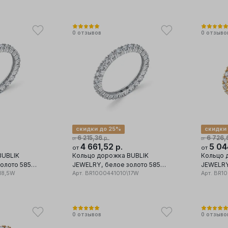
0
отзывов
0
отзыво
скидки до 25%
скидки
6 215,36
6 726,
р.
от
от
4 661,52
5 04
р.
от
от
BUBLIK
Кольцо дорожка BUBLIK
Кольцо 
олото 585
JEWELRY, белое золото 585
JEWELRY
иллиант
18,5W
проба, вставка бриллиант
Арт.
BR1000441010\17W
проба, в
Арт.
BR10
0
отзывов
0
отзыво