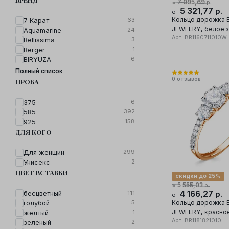
7 095,69
р.
от
5 321,77
р.
от
Кольцо дорожка 
63
7 Карат
JEWELRY, белое з
24
Aquamarine
проба, вставка бр
Арт.
BR1160711010W
3
Bellissima
1
Berger
6
BIRYUZA
Полный список
0
отзывов
ПРОБА
6
375
392
585
158
925
ДЛЯ КОГО
299
Для женщин
2
Унисекс
ЦВЕТ ВСТАВКИ
скидки до 25%
5 555,03
р.
от
4 166,27
111
р.
бесцветный
от
Кольцо дорожка 
5
голубой
JEWELRY, красное
1
желтый
проба, вставка бр
Арт.
BR1181821010
2
зеленый