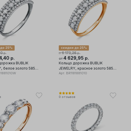
 до 25%
скидки до 25%
20
6 173,26
р.
р.
от
4,40
4 629,95
р.
р.
от
дорожка BUBLIK
Кольцо дорожка BUBLIK
, белое золото 585
JEWELRY, красное золото 585
ставка бриллиант
81881010W
проба, вставка бриллиант
Арт.
BR1181881010
в
0
отзывов