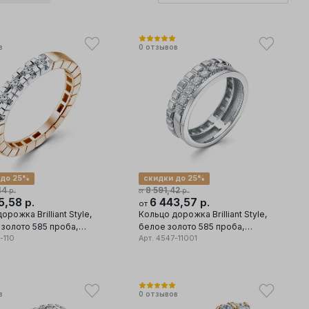
в
0
отзывов
 до 25%
скидки до 25%
44
8 591,42
р.
р.
от
5,58
6 443,57
р.
р.
от
орожка Brilliant Style,
Кольцо дорожка Brilliant Style,
 золото 585 проба,
белое золото 585 проба,
 бриллиант
-110
вставка бриллиант
Арт.
4547-11001
в
0
отзывов