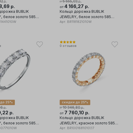
92
5 555,03
р.
р.
от
8,69
4 166,27
р.
р.
от
дорожка BUBLIK
Кольцо дорожка BUBLIK
, белое золото 585
JEWELRY, белое золото 585
ставка бриллиант
81441010W
проба, вставка бриллиант
Арт.
BR1181821010W
в
0
отзывов
 до 25%
скидки до 25%
96
10 346,80
р.
р.
от
9,22
7 760,10
р.
р.
от
дорожка BUBLIK
Кольцо дорожка BUBLIK
, белое золото 585
JEWELRY, красное золото 585
ставка бриллиант
80771010W
проба, вставка бриллиант
Арт.
BR1001681010\17