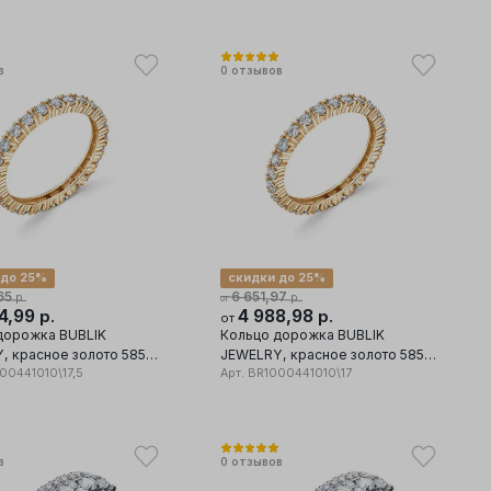
в
0
отзывов
 до 25%
скидки до 25%
65
6 651,97
р.
р.
от
4,99
4 988,98
р.
р.
от
дорожка BUBLIK
Кольцо дорожка BUBLIK
, красное золото 585
JEWELRY, красное золото 585
ставка бриллиант
00441010\17,5
проба, вставка бриллиант
Арт.
BR1000441010\17
в
0
отзывов