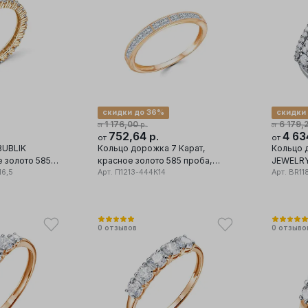
скидки до 36%
скидки
1 176,00
6 179,
р.
от
от
752,64
4 63
р.
от
от
BUBLIK
Кольцо дорожка 7 Карат,
Кольцо 
 золото 585
красное золото 585 проба,
JEWELRY
иллиант
16,5
вставка фианит
Арт.
П1213-444К14
проба, в
Арт.
BR11
0
отзывов
0
отзыво