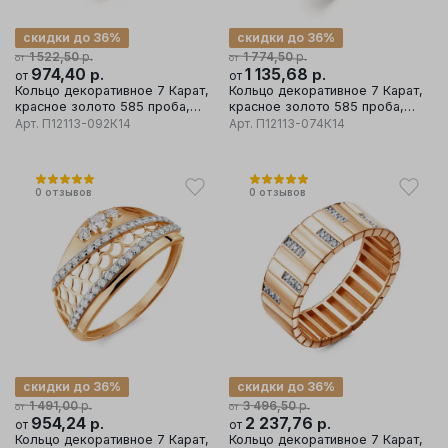
скидки до 36%
скидки до 36%
р.
р.
1 522,50
1 774,50
от
от
974,40
р.
1 135,68
р.
от
от
Кольцо декоративное 7 Карат,
Кольцо декоративное 7 Карат,
красное золото 585 проба,
красное золото 585 проба,
вставка оникс
вставка фианит
Арт.
П12113-092К14
Арт.
П12113-074К14
0
отзывов
0
отзывов
скидки до 36%
скидки до 36%
р.
р.
1 491,00
3 496,50
от
от
954,24
р.
2 237,76
р.
от
от
Кольцо декоративное 7 Карат,
Кольцо декоративное 7 Карат,