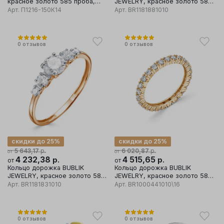
красное золото 585 проба,
JEWELRY, красное золото 585
вставка фианит
проба, вставка бриллиант
Арт.
П1216-150К14
Арт.
BR1181881010
0
отзывов
0
отзывов
скидки до 25%
скидки до 25%
р.
р.
5 643,17
6 020,87
от
от
4 232,38
р.
4 515,65
р.
от
от
Кольцо дорожка BUBLIK
Кольцо дорожка BUBLIK
JEWELRY, красное золото 585
JEWELRY, красное золото 585
проба, вставка бриллиант
проба, вставка бриллиант
Арт.
BR1181831010
Арт.
BR1000441010\16
0
отзывов
0
отзывов