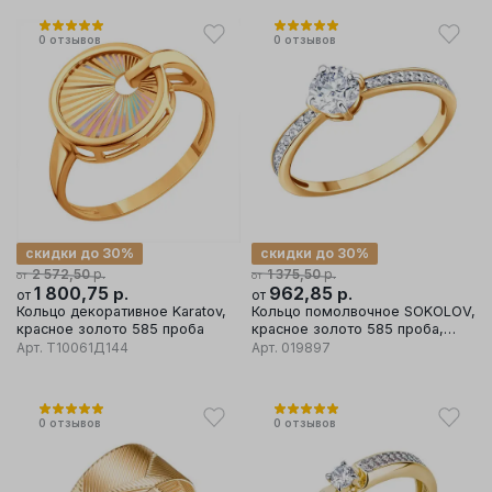
0
отзывов
0
отзывов
скидки до 30%
скидки до 30%
р.
р.
2 572,50
1 375,50
от
от
1 800,75
р.
962,85
р.
от
от
Кольцо декоративное Karatov,
Кольцо помолвочное SOKOLOV,
красное золото 585 проба
красное золото 585 проба,
вставка фианит
Арт.
Т10061Д144
Арт.
019897
0
отзывов
0
отзывов