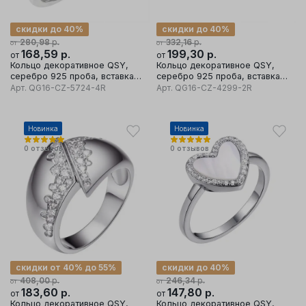
скидки до 40%
скидки до 40%
р.
р.
280,98
332,16
от
от
168,59
р.
199,30
р.
от
от
Кольцо декоративное QSY,
Кольцо декоративное QSY,
серебро 925 проба, вставка
серебро 925 проба, вставка
кубический цирконий
кубический цирконий
Арт.
QG16-CZ-5724-4R
Арт.
QG16-CZ-4299-2R
Новинка
Новинка
0
отзывов
0
отзывов
скидки от 40% до 55%
скидки до 40%
р.
р.
408,00
246,34
от
от
183,60
р.
147,80
р.
от
от
Кольцо декоративное QSY,
Кольцо декоративное QSY,