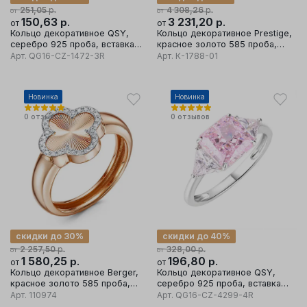
р.
р.
251,05
4 308,26
от
от
150,63
р.
3 231,20
р.
от
от
Кольцо декоративное QSY,
Кольцо декоративное Prestige,
серебро 925 проба, вставка
красное золото 585 проба,
кубический цирконий
вставка бриллиант
Арт.
QG16-CZ-1472-3R
Арт.
К-1788-01
Новинка
Новинка
0
отзывов
0
отзывов
скидки до 30%
скидки до 40%
р.
р.
2 257,50
328,00
от
от
1 580,25
р.
196,80
р.
от
от
Кольцо декоративное Berger,
Кольцо декоративное QSY,
красное золото 585 проба,
серебро 925 проба, вставка
вставка фианит
кубический цирконий
Арт.
110974
Арт.
QG16-CZ-4299-4R