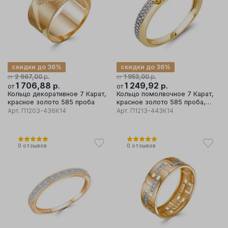
скидки до 36%
скидки до 36%
р.
р.
2 667,00
1 953,00
от
от
1 706,88
р.
1 249,92
р.
от
от
Кольцо декоративное 7 Карат,
Кольцо помолвочное 7 Карат,
красное золото 585 проба
красное золото 585 проба,
вставка фианит
Арт.
П1203-436К14
Арт.
П1213-443К14
0
отзывов
0
отзывов