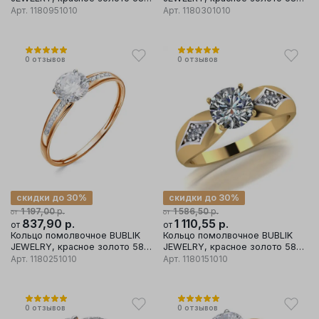
проба, вставка фианит
проба, вставка фианит
Арт.
1180951010
Арт.
1180301010
0
отзывов
0
отзывов
скидки до 30%
скидки до 30%
р.
р.
1 197,00
1 586,50
от
от
837,90
р.
1 110,55
р.
от
от
Кольцо помолвочное BUBLIK
Кольцо помолвочное BUBLIK
JEWELRY, красное золото 585
JEWELRY, красное золото 585
проба, вставка фианит
проба, вставка фианит
Арт.
1180251010
Арт.
1180151010
0
отзывов
0
отзывов