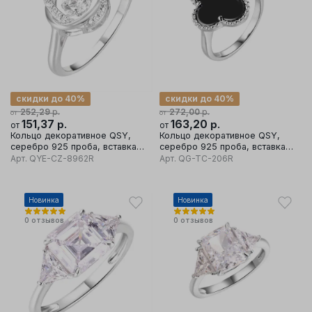
скидки до 40%
скидки до 40%
р.
р.
252,29
272,00
от
от
151,37
р.
163,20
р.
от
от
Кольцо декоративное QSY,
Кольцо декоративное QSY,
серебро 925 проба, вставка
серебро 925 проба, вставка
кубический цирконий
керамика
Арт.
QYE-CZ-8962R
Арт.
QG-TC-206R
Новинка
Новинка
0
отзывов
0
отзывов