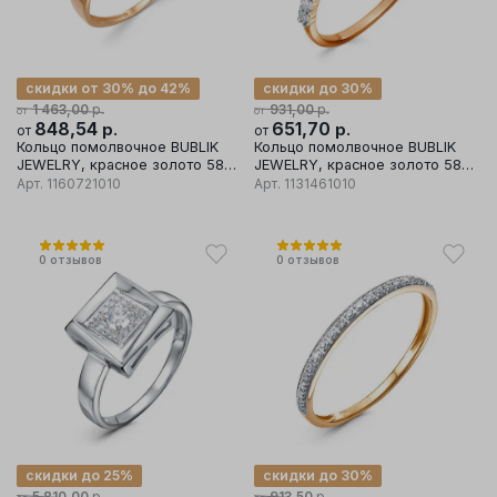
скидки от 30% до 42%
скидки до 30%
р.
р.
1 463,00
931,00
от
от
848,54
р.
651,70
р.
от
от
Кольцо помолвочное BUBLIK
Кольцо помолвочное BUBLIK
JEWELRY, красное золото 585
JEWELRY, красное золото 585
проба, вставка фианит
проба, вставка фианит
Арт.
1160721010
Арт.
1131461010
0
отзывов
0
отзывов
скидки до 25%
скидки до 30%
р.
р.
5 810,00
913,50