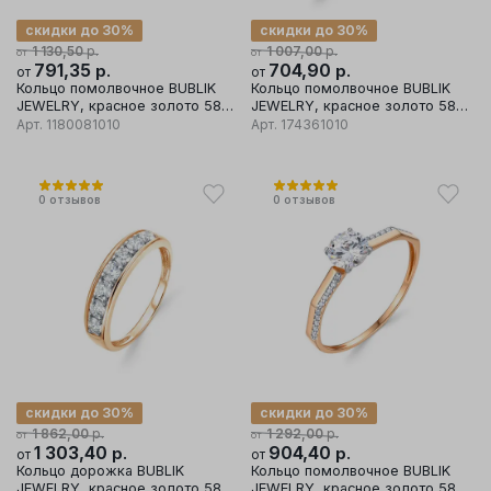
скидки до 30%
скидки до 30%
р.
р.
1 130,50
1 007,00
от
от
791,35
р.
704,90
р.
от
от
Кольцо помолвочное BUBLIK
Кольцо помолвочное BUBLIK
JEWELRY, красное золото 585
JEWELRY, красное золото 585
проба, вставка фианит
проба, вставка фианит
Арт.
1180081010
Арт.
174361010
0
отзывов
0
отзывов
скидки до 30%
скидки до 30%
р.
р.
1 862,00
1 292,00
от
от
1 303,40
р.
904,40
р.
от
от
Кольцо дорожка BUBLIK
Кольцо помолвочное BUBLIK
JEWELRY, красное золото 585
JEWELRY, красное золото 585