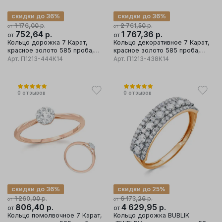
скидки до 36%
скидки до 36%
р.
р.
1 176,00
2 761,50
от
от
752,64
р.
1 767,36
р.
от
от
Кольцо дорожка 7 Карат,
Кольцо декоративное 7 Карат,
красное золото 585 проба,
красное золото 585 проба,
вставка фианит
вставка фианит
Арт.
П1213-444К14
Арт.
П1213-438К14
0
отзывов
0
отзывов
скидки до 36%
скидки до 25%
р.
р.
1 260,00
6 173,26
от
от
806,40
р.
4 629,95
р.
от
от
Кольцо помолвочное 7 Карат,
Кольцо дорожка BUBLIK