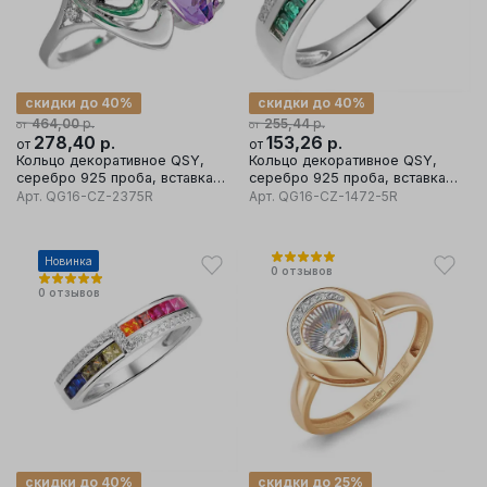
скидки до 40%
скидки до 40%
р.
р.
464,00
255,44
от
от
278,40
р.
153,26
р.
от
от
Кольцо декоративное QSY,
Кольцо декоративное QSY,
серебро 925 проба, вставка
серебро 925 проба, вставка
кубический цирконий
кубический цирконий
Арт.
QG16-CZ-2375R
Арт.
QG16-CZ-1472-5R
Новинка
0
отзывов
0
отзывов
скидки до 40%
скидки до 25%