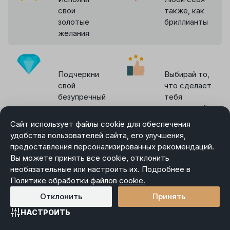
свои
также, как
золотые
бриллианты
желания
Подчеркни
Выбирай то,
свой
что сделает
безупречный
тебя
вкус
счастливой
лучшими
Сайт использует файлы cookie для обеспечения
украшениями
удобства пользователей сайта, его улучшения,
предоставления персонализированных рекомендаций.
Вы можете принять все cookie, отклонить
Кольца в «DIAMANTE» в Лиде с
необязательные или настроить их. Подробнее в
онлайн-примеркой
Политике обработки файлов
cookie.
Отклонить
Принять
Решили порадовать себя оригинальным украшением?
НАСТРОИТЬ
Или подбираете кольца в качестве подарка? В
Главная
Каталог
Избранное
Корзина
Войти
ювелирной сети «DIAMANTE» вы найдете стильные