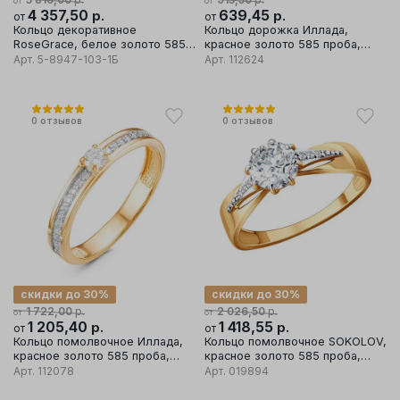
от
от
4 357,50
р.
639,45
р.
от
от
Кольцо декоративное
Кольцо дорожка Иллада,
RoseGrace, белое золото 585
красное золото 585 проба,
проба
вставка фианит
Арт.
5-8947-103-1Б
Арт.
112624
0
отзывов
0
отзывов
скидки до 30%
скидки до 30%
р.
р.
1 722,00
2 026,50
от
от
1 205,40
р.
1 418,55
р.
от
от
Кольцо помолвочное Иллада,
Кольцо помолвочное SOKOLOV,
красное золото 585 проба,
красное золото 585 проба,
вставка фианит
вставка фианит
Арт.
112078
Арт.
019894