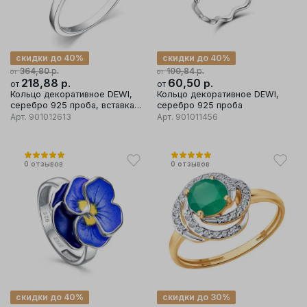
скидки до 40%
скидки до 40%
р.
р.
364,80
100,84
от
от
218,88
р.
60,50
р.
от
от
Кольцо декоративное DEWI,
Кольцо декоративное DEWI,
серебро 925 проба, вставка
серебро 925 проба
эмаль
Арт.
901012613
Арт.
901011456
0
отзывов
0
отзывов
скидки до 40%
скидки до 30%