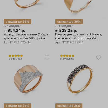
скидки до 36%
скидки до 36%
р.
р.
1 491,00
1 302,00
от
от
954,24
р.
833,28
р.
от
от
Кольцо декоративное 7 Карат,
Кольцо декоративное 7 Карат,
красное золото 585 проба,
красное золото 585 проба,
вставка фианит
вставка фианит
Арт.
П12113-120К14
Арт.
П12113-083К14
0
отзывов
0
отзывов
скидки до 36%
скидки до 25%