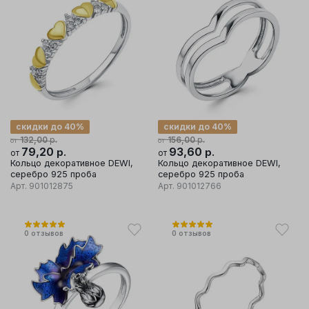
скидки до 40%
скидки до 40%
р.
р.
132,00
156,00
от
от
79,20
р.
93,60
р.
от
от
Кольцо декоративное DEWI,
Кольцо декоративное DEWI,
серебро 925 проба
серебро 925 проба
Арт.
901012875
Арт.
901012766
0
отзывов
0
отзывов