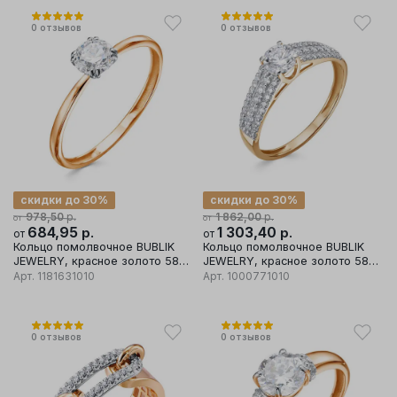
0
отзывов
0
отзывов
скидки до 30%
скидки до 30%
р.
р.
978,50
1 862,00
от
от
684,95
р.
1 303,40
р.
от
от
Кольцо помолвочное BUBLIK
Кольцо помолвочное BUBLIK
JEWELRY, красное золото 585
JEWELRY, красное золото 585
проба, вставка фианит
проба, вставка фианит
Арт.
1181631010
Арт.
1000771010
0
отзывов
0
отзывов