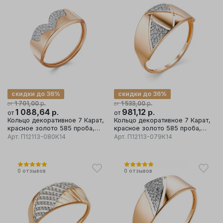
скидки до 36%
скидки до 36%
р.
р.
1 701,00
1 533,00
от
от
1 088,64
р.
981,12
р.
от
от
Кольцо декоративное 7 Карат,
Кольцо декоративное 7 Карат,
красное золото 585 проба,
красное золото 585 проба,
вставка фианит
вставка фианит
Арт.
П12113-080К14
Арт.
П12113-079К14
0
отзывов
0
отзывов