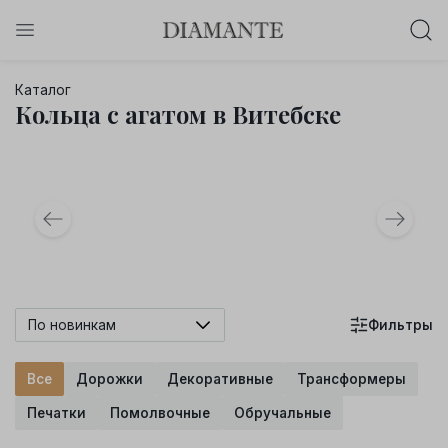
Баслет с бриллиантом в подарок!
Каталог
Осталось:
Кольца с агатом в Витебске
0
0
0
0
:
:
:
дней
часов
минут
секунд
Хочу!
По новинкам
Фильтры
Все
Дорожки
Декоративные
Трансформеры
Печатки
Помолвочные
Обручальные