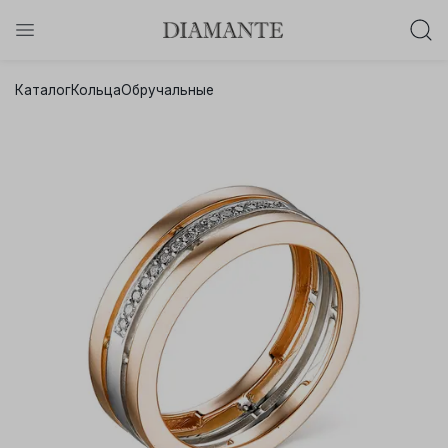
Баслет с бриллиантом в подарок!
Каталог
Кольца
Обручальные
Осталось:
0
0
0
0
:
:
:
дней
часов
минут
секунд
Хочу!