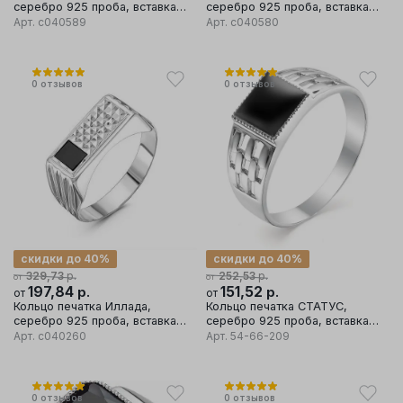
серебро 925 проба, вставка
серебро 925 проба, вставка
фианит
фианит
Арт.
с040589
Арт.
с040580
0
отзывов
0
отзывов
скидки до 40%
скидки до 40%
р.
р.
329,73
252,53
от
от
197,84
р.
151,52
р.
от
от
Кольцо печатка Иллада,
Кольцо печатка СТАТУС,
серебро 925 проба, вставка
серебро 925 проба, вставка
фианит
агат
Арт.
с040260
Арт.
54-66-209
0
отзывов
0
отзывов