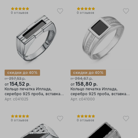
0
отзывов
0
отзывов
скидки до 40%
скидки до 40%
р.
р.
257,53
264,67
от
от
154,52
р.
158,80
р.
от
от
Кольцо печатка Иллада,
Кольцо печатка Иллада,
серебро 925 проба, вставка
серебро 925 проба, вставка
фианит
фианит
Арт.
с041025
Арт.
с041000
0
отзывов
0
отзывов