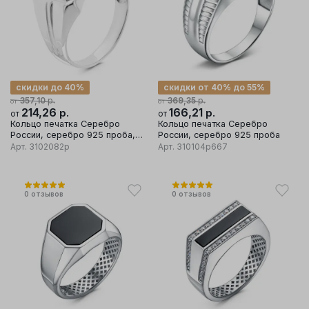
скидки до 40%
скидки от 40% до 55%
р.
р.
357,10
369,35
от
от
214,26
р.
166,21
р.
от
от
Кольцо печатка Серебро
Кольцо печатка Серебро
России, серебро 925 проба,
России, серебро 925 проба
вставка оникс
Арт.
3102082р
Арт.
310104р667
0
отзывов
0
отзывов