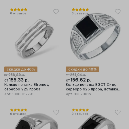
0
отзывов
0
отзывов
скидки до 40%
скидки до 40%
р.
р.
258,89
261,04
от
от
155,33
р.
156,62
р.
от
от
Кольцо печатка Efremov,
Кольцо печатка ВЭСТ Сити,
серебро 925 проба
серебро 925 проба, вставка
фианит
Арт.
10000112291
Арт.
3302881р
0
отзывов
0
отзывов