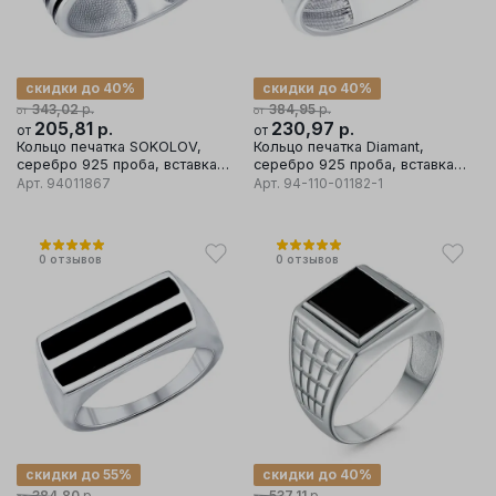
скидки до 40%
скидки до 40%
р.
р.
343,02
384,95
от
от
205,81
р.
230,97
р.
от
от
Кольцо печатка SOKOLOV,
Кольцо печатка Diamant,
серебро 925 проба, вставка
серебро 925 проба, вставка
эмаль
фианит
Арт.
94011867
Арт.
94-110-01182-1
0
отзывов
0
отзывов
скидки до 55%
скидки до 40%
р.
р.
384,80
537,11