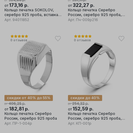
от
от
173,16
р.
322,27
р.
от
от
Кольцо печатка SOKOLOV,
Кольцо печатка Серебро
серебро 925 проба, вставка
России, серебро 925 проба,
эмаль
вставка фианит
Арт.
94011852
Арт.
Пч-009р216
0
отзывов
0
отзывов
скидки от 40% до 55%
скидки до 40%
р.
р.
406,25
254,32
от
от
182,81
р.
152,59
р.
от
от
Кольцо печатка Серебро
Кольцо печатка Серебро
России, серебро 925 проба
России, серебро 925 проба,
вставка оникс
Арт.
ПР-1-004р
Арт.
КП-001р