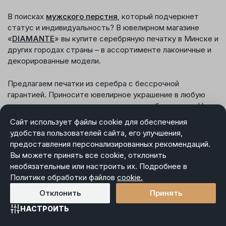
В поисках
мужского перстня
, который подчеркнет
статус и индивидуальность? В ювелирном магазине
«
DIAMANTE
» вы купите серебряную печатку в Минске и
других городах страны – в ассортименте лаконичные и
декорированные модели.
Предлагаем печатки из серебра с бессрочной
гарантией. Приносите ювелирное украшение в любую
торговую точку сети, и мы починим его бесплатно. Не
забудьте сохранить товарный чек, сертификат и бирку.
Сайт использует файлы cookie для обеспечения
удобства пользователей сайта, его улучшения,
Покупать ювелирные изделия у нас удобно – просто
предоставления персонализированных рекомендаций.
бронируйте понравившуюся печатку онлайн:
Вы можете принять все cookie, отклонить
необязательные или настроить их. Подробнее в
выбирайте ближайшую торговую точку;
Политике обработки файлов
cookie.
жмите «Забронировать товар»;
Отклонить
Принять
оплачивайте кольцо в течение 3 дней.
НАСТРОИТЬ
Главная
Каталог
Избранное
Корзина
Войти
Наличие товара также можно уточнить по номеру