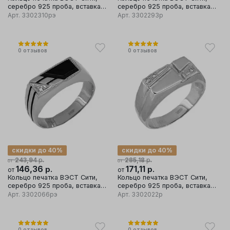
серебро 925 проба, вставка
серебро 925 проба, вставка
эмаль
фианит
Арт.
3302310рэ
Арт.
3302293р
0
отзывов
0
отзывов
скидки до 40%
скидки до 40%
р.
р.
243,94
285,18
от
от
146,36
р.
171,11
р.
от
от
Кольцо печатка ВЭСТ Сити,
Кольцо печатка ВЭСТ Сити,
серебро 925 проба, вставка
серебро 925 проба, вставка
эмаль
фианит
Арт.
3302066рэ
Арт.
3302022р
0
отзывов
0
отзывов