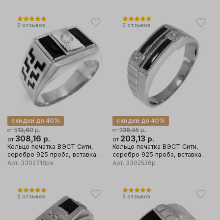
0
отзывов
0
отзывов
скидки до 40%
скидки до 40%
р.
р.
513,60
338,55
от
от
308,16
р.
203,13
р.
от
от
Кольцо печатка ВЭСТ Сити,
Кольцо печатка ВЭСТ Сити,
серебро 925 проба, вставка
серебро 925 проба, вставка
эмаль
фианит
Арт.
3302718рэ
Арт.
3302526р
0
отзывов
0
отзывов