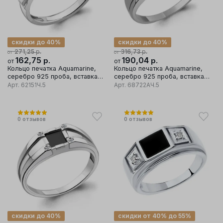
скидки до 40%
скидки до 40%
р.
р.
271,25
316,73
от
от
162,75
р.
190,04
р.
от
от
Кольцо печатка Aquamarine,
Кольцо печатка Aquamarine,
серебро 925 проба, вставка
серебро 925 проба, вставка
фианит
фианит
Арт.
62151Ч.5
Арт.
68722АЧ.5
0
отзывов
0
отзывов
скидки до 40%
скидки от 40% до 55%