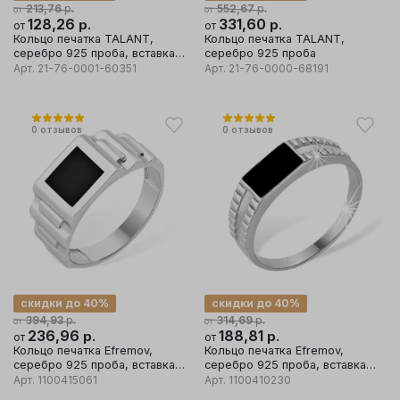
р.
р.
213,76
552,67
от
от
128,26
р.
331,60
р.
от
от
Кольцо печатка TALANT,
Кольцо печатка TALANT,
серебро 925 проба, вставка
серебро 925 проба
фианит
Арт.
21-76-0001-60351
Арт.
21-76-0000-68191
0
отзывов
0
отзывов
скидки до 40%
скидки до 40%
р.
р.
394,93
314,69
от
от
236,96
р.
188,81
р.
от
от
Кольцо печатка Efremov,
Кольцо печатка Efremov,
серебро 925 проба, вставка
серебро 925 проба, вставка
эмаль
эмаль
Арт.
1100415061
Арт.
1100410230