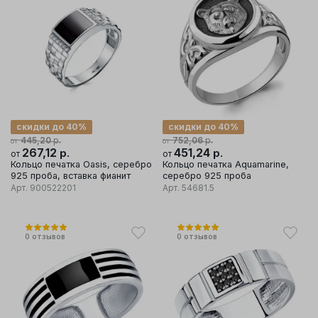
скидки до 40%
скидки до 40%
р.
р.
445,20
752,06
от
от
267,12
р.
451,24
р.
от
от
Кольцо печатка Oasis, серебро
Кольцо печатка Aquamarine,
925 проба, вставка фианит
серебро 925 проба
Арт.
900522201
Арт.
54681.5
0
отзывов
0
отзывов