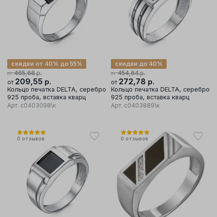
скидки от 40% до 55%
скидки до 40%
р.
р.
465,66
454,64
от
от
209,55
р.
272,78
р.
от
от
Кольцо печатка DELTA, серебро
Кольцо печатка DELTA, серебро
925 проба, вставка кварц
925 проба, вставка кварц
Арт.
с0403098\к
Арт.
с0403889\к
0
отзывов
0
отзывов