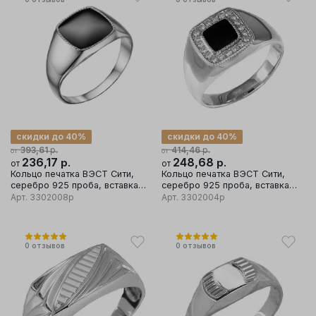
скидки до 40%
скидки до 40%
р.
р.
393,61
414,46
от
от
236,17
р.
248,68
р.
от
от
Кольцо печатка ВЭСТ Сити,
Кольцо печатка ВЭСТ Сити,
серебро 925 проба, вставка
серебро 925 проба, вставка
фианит
фианит
Арт.
3302008р
Арт.
3302004р
0
отзывов
0
отзывов