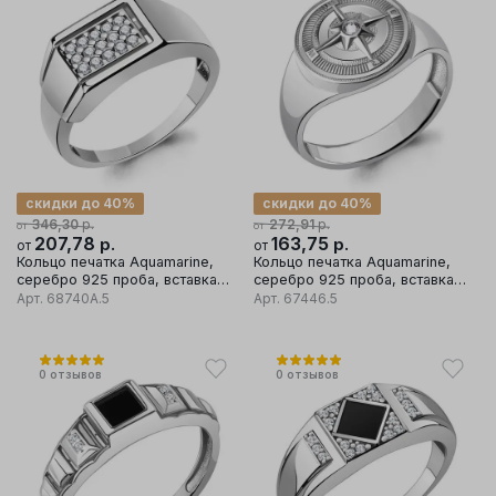
скидки до 40%
скидки до 40%
р.
р.
346,30
272,91
от
от
207,78
р.
163,75
р.
от
от
Кольцо печатка Aquamarine,
Кольцо печатка Aquamarine,
серебро 925 проба, вставка
серебро 925 проба, вставка
фианит
фианит
Арт.
68740А.5
Арт.
67446.5
0
отзывов
0
отзывов