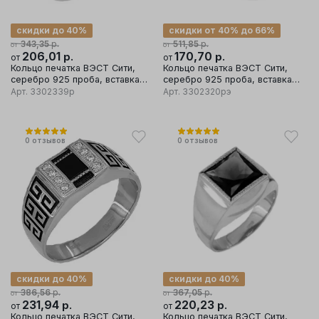
скидки до 40%
скидки от 40% до 66%
р.
р.
343,35
511,85
от
от
206,01
р.
170,70
р.
от
от
Кольцо печатка ВЭСТ Сити,
Кольцо печатка ВЭСТ Сити,
серебро 925 проба, вставка
серебро 925 проба, вставка
фианит
эмаль
Арт.
3302339р
Арт.
3302320рэ
0
отзывов
0
отзывов
скидки до 40%
скидки до 40%
р.
р.
386,56
367,05
от
от
231,94
р.
220,23
р.
от
от
Кольцо печатка ВЭСТ Сити,
Кольцо печатка ВЭСТ Сити,