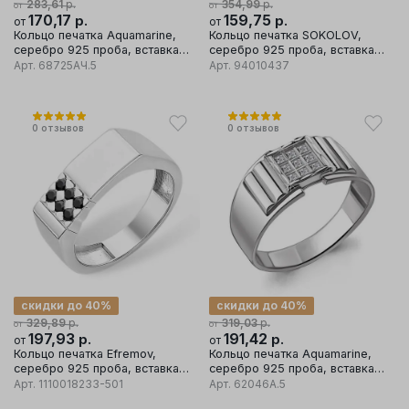
р.
р.
283,61
354,99
от
от
170,17
р.
159,75
р.
от
от
Кольцо печатка Aquamarine,
Кольцо печатка SOKOLOV,
серебро 925 проба, вставка
серебро 925 проба, вставка
фианит
фианит/эмаль
Арт.
68725АЧ.5
Арт.
94010437
0
отзывов
0
отзывов
скидки до 40%
скидки до 40%
р.
р.
329,89
319,03
от
от
197,93
р.
191,42
р.
от
от
Кольцо печатка Efremov,
Кольцо печатка Aquamarine,
серебро 925 проба, вставка
серебро 925 проба, вставка
фианит
фианит
Арт.
1110018233-501
Арт.
62046А.5