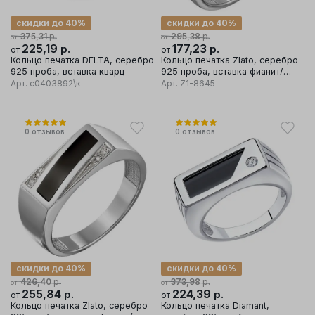
скидки до 40%
скидки до 40%
р.
р.
375,31
295,38
от
от
225,19
р.
177,23
р.
от
от
Кольцо печатка DELTA, серебро
Кольцо печатка Zlato, серебро
925 проба, вставка кварц
925 проба, вставка фианит/
эмаль
Арт.
с0403892\к
Арт.
Z1-8645
0
отзывов
0
отзывов
скидки до 40%
скидки до 40%
р.
р.
426,40
373,98
от
от
255,84
р.
224,39
р.
от
от
Кольцо печатка Zlato, серебро
Кольцо печатка Diamant,