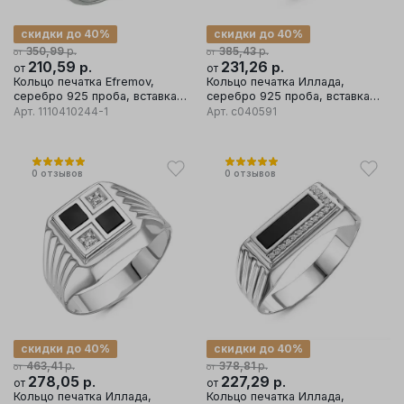
скидки до 40%
скидки до 40%
р.
р.
350,99
385,43
от
от
210,59
р.
231,26
р.
от
от
Кольцо печатка Efremov,
Кольцо печатка Иллада,
серебро 925 проба, вставка
серебро 925 проба, вставка
фианит
фианит
Арт.
1110410244-1
Арт.
с040591
0
отзывов
0
отзывов
скидки до 40%
скидки до 40%
р.
р.
463,41
378,81
от
от
278,05
р.
227,29
р.
от
от
Кольцо печатка Иллада,
Кольцо печатка Иллада,