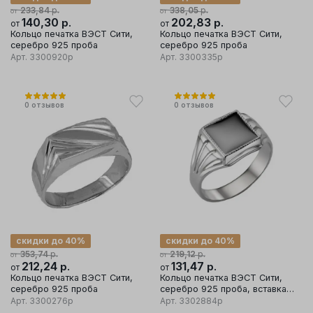
р.
р.
233,84
338,05
от
от
140,30
р.
202,83
р.
от
от
Кольцо печатка ВЭСТ Сити,
Кольцо печатка ВЭСТ Сити,
серебро 925 проба
серебро 925 проба
Арт.
3300920р
Арт.
3300335р
0
отзывов
0
отзывов
скидки до 40%
скидки до 40%
р.
р.
353,74
219,12
от
от
212,24
р.
131,47
р.
от
от
Кольцо печатка ВЭСТ Сити,
Кольцо печатка ВЭСТ Сити,
серебро 925 проба
серебро 925 проба, вставка
фианит
Арт.
3300276р
Арт.
3302884р