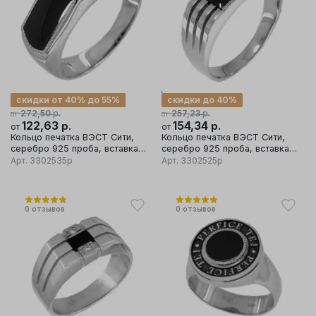
скидки от 40% до 55%
скидки до 40%
р.
р.
272,50
257,23
от
от
122,63
р.
154,34
р.
от
от
Кольцо печатка ВЭСТ Сити,
Кольцо печатка ВЭСТ Сити,
серебро 925 проба, вставка
серебро 925 проба, вставка
фианит
фианит
Арт.
3302535р
Арт.
3302525р
0
отзывов
0
отзывов