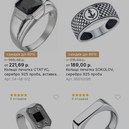
скидки до 40%
скидки до 40%
р.
р.
369,48
315,00
от
от
221,69
р.
189,00
р.
от
от
Кольцо печатка СТАТУС,
Кольцо печатка SOKOLOV,
серебро 925 проба, вставка
серебро 925 проба
шпинель
Арт.
54-48-012
Арт.
95010095
0
отзывов
0
отзывов