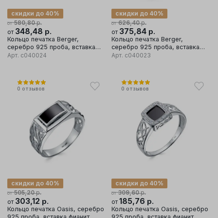
скидки до 40%
скидки до 40%
р.
р.
580,80
626,40
от
от
348,48
р.
375,84
р.
от
от
Кольцо печатка Berger,
Кольцо печатка Berger,
серебро 925 проба, вставка
серебро 925 проба, вставка
оникс
фианит/оникс
Арт.
с040024
Арт.
с040023
0
отзывов
0
отзывов
скидки до 40%
скидки до 40%
р.
р.
505,20
309,60
от
от
303,12
р.
185,76
р.
от
от
Кольцо печатка Oasis, серебро
Кольцо печатка Oasis, серебро
925 проба, вставка фианит
925 проба, вставка фианит