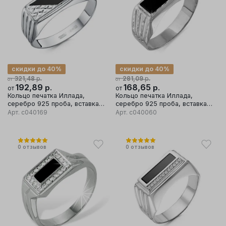
скидки до 40%
скидки до 40%
р.
р.
321,48
281,09
от
от
192,89
р.
168,65
р.
от
от
Кольцо печатка Иллада,
Кольцо печатка Иллада,
серебро 925 проба, вставка
серебро 925 проба, вставка
фианит
фианит
Арт.
с040169
Арт.
с040060
0
отзывов
0
отзывов