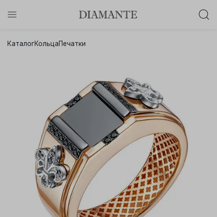
Баслет с бриллиантом в подарок!
Каталог
Кольца
Печатки
Осталось:
0
0
0
0
:
:
:
дней
часов
минут
секунд
Хочу!