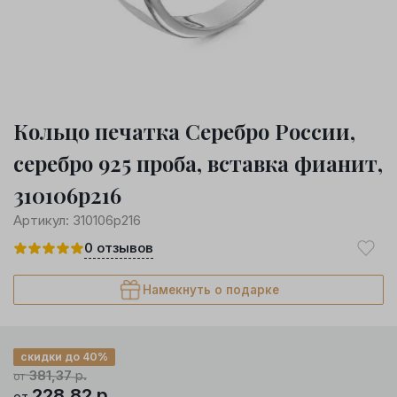
Кольцо печатка Серебро России,
серебро 925 проба, вставка фианит,
310106р216
Артикул:
310106р216
0
отзывов
Намекнуть о подарке
скидки до 40%
381,37
р.
от
228,82
р.
от