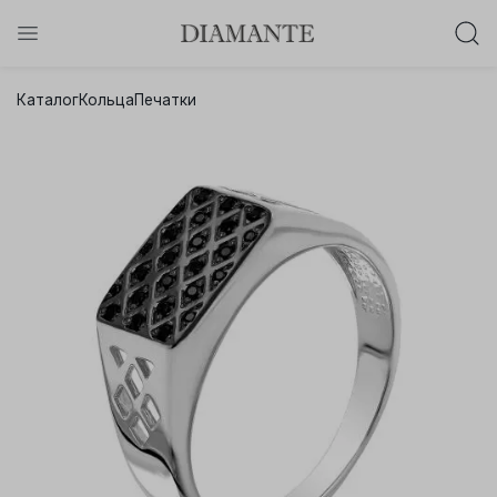
Баслет с бриллиантом в подарок!
Каталог
Кольца
Печатки
Осталось:
0
0
0
0
:
:
:
дней
часов
минут
секунд
Хочу!