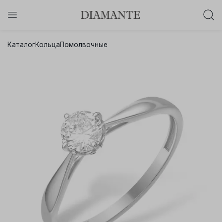
Баслет с бриллиантом в подарок!
Каталог
Кольца
Помолвочные
Осталось:
0
0
0
0
:
:
:
дней
часов
минут
секунд
Хочу!