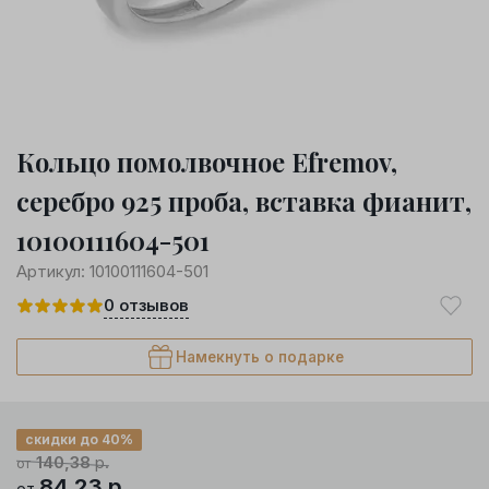
Кольцо помолвочное Efremov,
серебро 925 проба, вставка фианит,
10100111604-501
Артикул:
10100111604-501
0
отзывов
Намекнуть о подарке
скидки до 40%
140,38
р.
от
84,23
р.
от