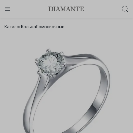
Баслет с бриллиантом в подарок!
Каталог
Кольца
Помолвочные
Осталось:
0
0
0
0
:
:
:
дней
часов
минут
секунд
Хочу!