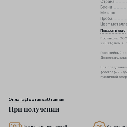
Страна
Бренд
Металл
Проба
Цвет металл
Показать еще
Поставщик: ООО 
220037, пом. 6-
Гарантийный ср
Дополнительна
Вся представле
фотографии изд
публичной офер
Оплата
Доставка
Отзывы
При получении
В рассроч
Наличными или картой