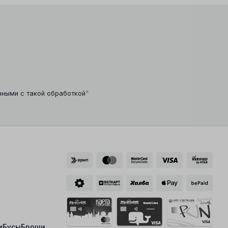
*
нными с такой обработкой
и
Бусы
Броши