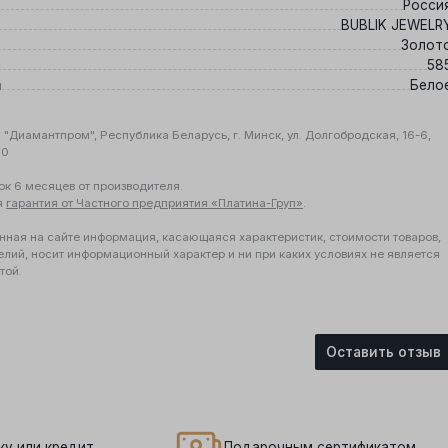
Росси
BUBLIK JEWELR
Золот
58
а
Бело
"Диамантпром", Республика Беларусь, г. Минск, ул. Долгобродская, 16-6,
10
ок 6 месяцев от производителя.
я
гарантия от Частного предприятия «Платина-Груп»
.
нная на сайте информация, касающаяся характеристик, стоимости товаров,
елий, носит информационный характер и ни при каких условиях не является
той.
Оставить отзыв
ку или кредит
Подарочным сертификатом