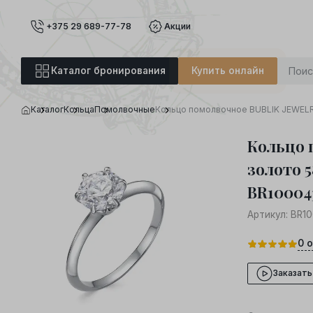
+375 29 689-77-78
Акции
Каталог бронирования
Купить онлайн
Каталог
Кольца
Помолвочные
Кольцо помолвочное BUBLIK JEWELRY
Кольцо 
золото 5
BR10004
Артикул:
BR1
0
о
Заказать