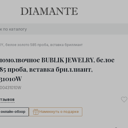
Баслет с бриллиантом в подарок! Осталось:
0
0
0
0
:
:
:
дней
часов
минут
секунд
Хочу!
, белое золото 585 проба, вставка бриллиант
помолвочное BUBLIK JEWELRY, белое
85 проба, вставка бриллиант,
31010W
000431010W
тзывов
 онлайн-обзор
Намекнуть о подарке