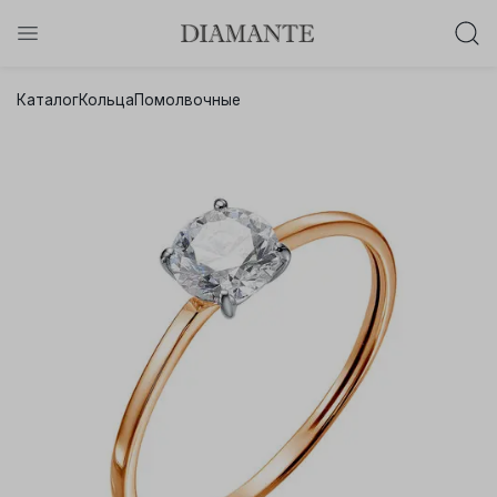
Баслет с бриллиантом в подарок!
Каталог
Кольца
Помолвочные
Осталось:
0
0
0
0
:
:
:
дней
часов
минут
секунд
Хочу!