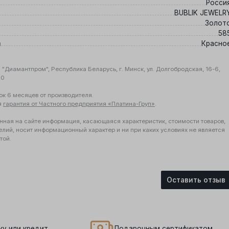
Росси
BUBLIK JEWELR
Золот
58
а
Красно
"Диамантпром", Республика Беларусь, г. Минск, ул. Долгобродская, 16-6,
10
ок 6 месяцев от производителя.
я
гарантия от Частного предприятия «Платина-Груп»
.
нная на сайте информация, касающаяся характеристик, стоимости товаров,
елий, носит информационный характер и ни при каких условиях не является
той.
Оставить отзыв
ку или кредит
Подарочным сертификатом