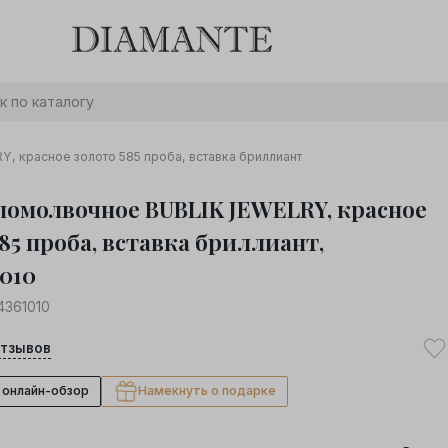
Баслет с бриллиантом в подарок! Осталось:
0
0
0
0
:
:
:
дней
часов
минут
секунд
Хочу!
, красное золото 585 проба, вставка бриллиант
помолвочное BUBLIK JEWELRY, красное
85 проба, вставка бриллиант,
1010
4361010
тзывов
 онлайн-обзор
Намекнуть о подарке