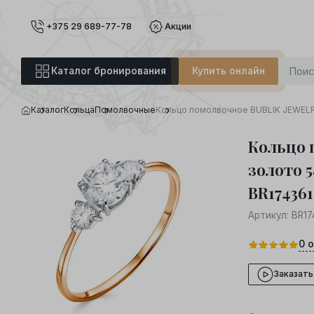
+375 29 689-77-78
Акции
Каталог бронирования
Купить онлайн
Каталог
Кольца
Помолвочные
Кольцо помолвочное BUBLIK JEWELRY
Кольцо 
золото 5
BR17436
Артикул:
BR17
0
о
Заказать