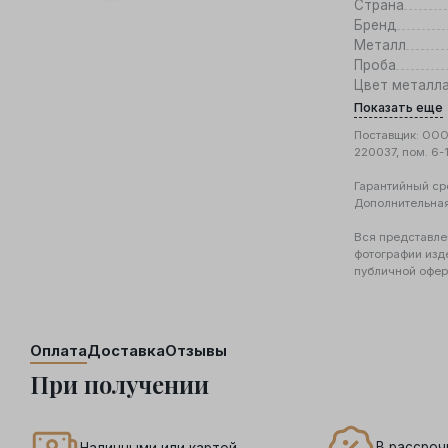
Страна
Бренд
Металл
Проба
Цвет металл
Показать еще
Поставщик: ООО 
220037, пом. 6-
Гарантийный ср
Дополнительна
Вся представле
фотографии изд
публичной офер
Оплата
Доставка
Отзывы
При получении
В рассроч
Наличными или картой