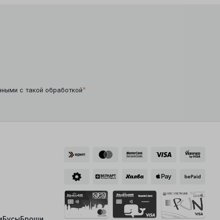
*
нными с такой обработкой
и
Бусы
Броши