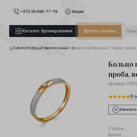
+375 29 689-77-78
Акции
Каталог бронирования
Купить онлайн
Каталог
Кольца
Помолвочные
Кольцо помолвочное 7 Карат, красно
Кольцо 
проба, в
Артикул:
П121
0
о
Заказать
Страна
Бренд