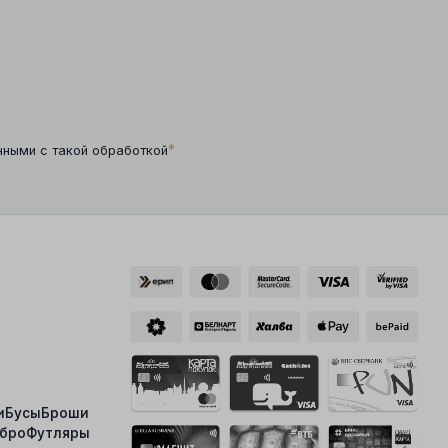
*
нными с такой обработкой
и
Бусы
Броши
ебро
Футляры