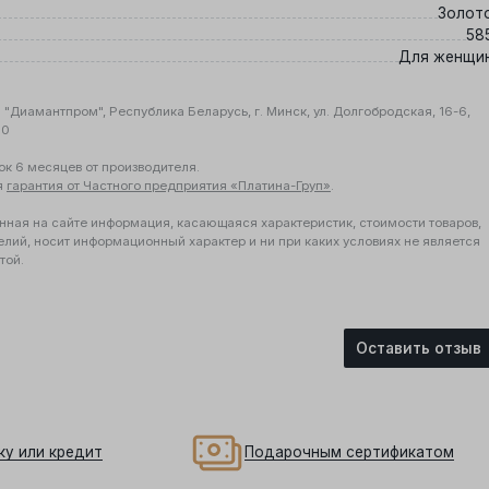
Золот
58
Для женщи
"Диамантпром", Республика Беларусь, г. Минск, ул. Долгобродская, 16-6,
10
ок 6 месяцев от производителя.
я
гарантия от Частного предприятия «Платина-Груп»
.
нная на сайте информация, касающаяся характеристик, стоимости товаров,
елий, носит информационный характер и ни при каких условиях не является
той.
Оставить отзыв
ку или кредит
Подарочным сертификатом