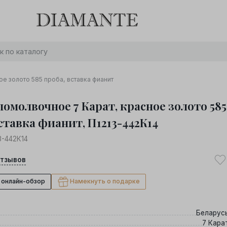
Баслет с бриллиантом в подарок! Осталось:
0
0
0
0
:
:
:
дней
часов
минут
секунд
Хочу!
е золото 585 проба, вставка фианит
помолвочное 7 Карат, красное золото 585
ставка фианит, П1213-442К14
3-442К14
тзывов
 онлайн-обзор
Намекнуть о подарке
Беларус
7 Кара