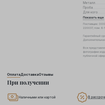
Металл
Проба
Для кого
Показать еще
Поставщик: ООО 
220037, пом. 6-
Гарантийный ср
Дополнительна
Вся представле
фотографии изд
публичной офер
Оплата
Доставка
Отзывы
При получении
В рассроч
Наличными или картой