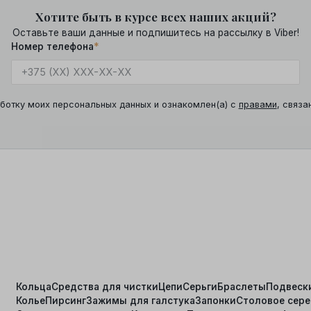
Хотите быть в курсе всех наших акций?
Оставьте ваши данные и подпишитесь на рассылку в Viber!
Номер телефона
*
ботку моих персональных данных и ознакомлен(а) с
правами
, связа
Кольца
Средства для чистки
Цепи
Серьги
Браслеты
Подвеск
Колье
Пирсинг
Зажимы для галстука
Запонки
Столовое сер
я