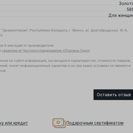
Золот
58
Для женщи
"Диамантпром", Республика Беларусь, г. Минск, ул. Долгобродская, 16-6,
10
ок 6 месяцев от производителя.
я
гарантия от Частного предприятия «Платина-Груп»
.
нная на сайте информация, касающаяся характеристик, стоимости товаров,
елий, носит информационный характер и ни при каких условиях не является
той.
Оставить отзыв
ку или кредит
Подарочным сертификатом