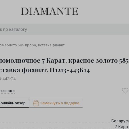
Баслет с бриллиантом в подарок! Осталось:
0
0
0
0
:
:
:
дней
часов
минут
секунд
Хочу!
е золото 585 проба, вставка фианит
помолвочное 7 Карат, красное золото 585
ставка фианит, П1213-443К14
3-443К14
тзывов
 онлайн-обзор
Намекнуть о подарке
Беларус
7 Кара