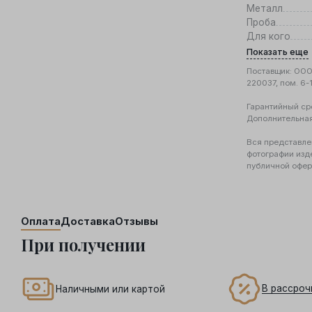
Металл
Проба
Для кого
Показать еще
Поставщик: ООО 
220037, пом. 6-
Гарантийный ср
Дополнительна
Вся представле
фотографии изд
публичной офер
Оплата
Доставка
Отзывы
При получении
В рассроч
Наличными или картой