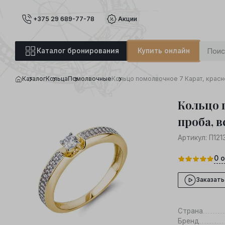
+375 29 689-77-78
Акции
Каталог бронирования
Купить онлайн
Каталог
Кольца
Помолвочные
Кольцо помолвочное 7 Карат, красно
Кольцо 
проба, в
Артикул:
П121
0
о
Заказать
Страна
Бренд