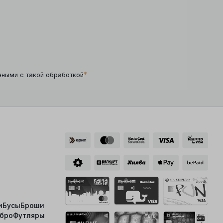
*
нными с такой обработкой
и
Бусы
Броши
ебро
Футляры