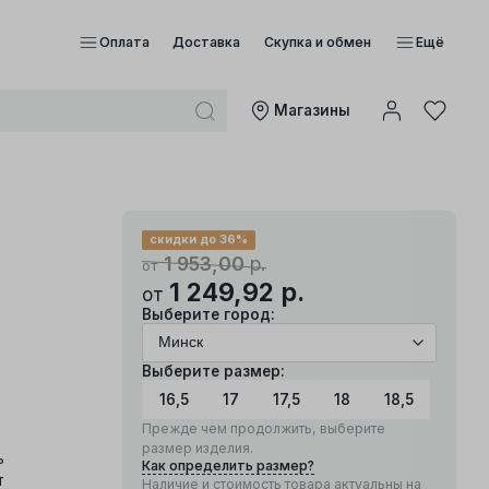
Оплата
Доставка
Скупка и обмен
Ещё
Mагазины
скидки до 36%
1 953,00
р.
от
1 249,92
р.
от
Выберите город:
Выберите размер:
16,5
17
17,5
18
18,5
Прежде чем продолжить, выберите
размер изделия.
ь
Как определить размер?
т
Наличие и стоимость товара актуальны на