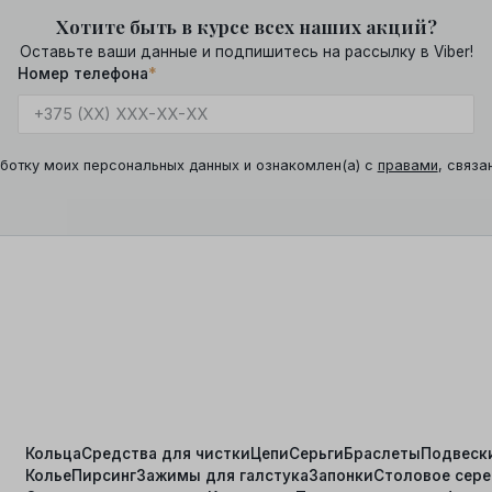
Хотите быть в курсе всех наших акций?
Оставьте ваши данные и подпишитесь на рассылку в Viber!
Номер телефона
*
ботку моих персональных данных и ознакомлен(а) с
правами
, связа
Кольца
Средства для чистки
Цепи
Серьги
Браслеты
Подвеск
Колье
Пирсинг
Зажимы для галстука
Запонки
Столовое сер
я