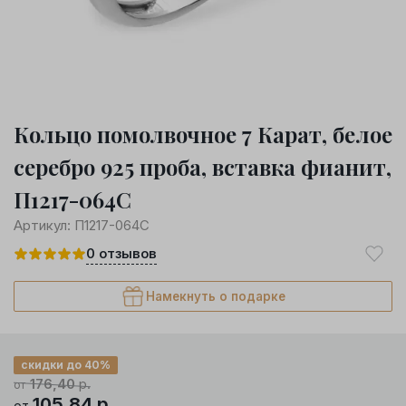
Кольцо помолвочное 7 Карат, белое
серебро 925 проба, вставка фианит,
П1217-064С
Артикул:
П1217-064С
0
отзывов
Намекнуть о подарке
скидки до 40%
176,40
р.
от
105,84
р.
от