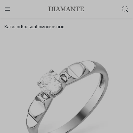
Баслет с бриллиантом в подарок!
Каталог
Кольца
Помолвочные
Осталось:
0
0
0
0
:
:
:
дней
часов
минут
секунд
Хочу!