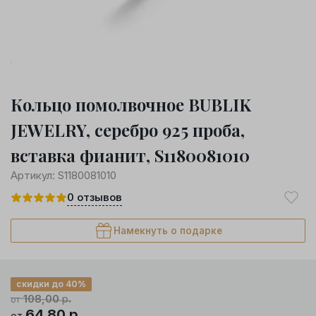
Кольцо помолвочное BUBLIK
JEWELRY, серебро 925 проба,
вставка фианит, S1180081010
Артикул:
S1180081010
0
отзывов
Намекнуть о подарке
скидки до 40%
108,00
р.
от
64,80
р.
от