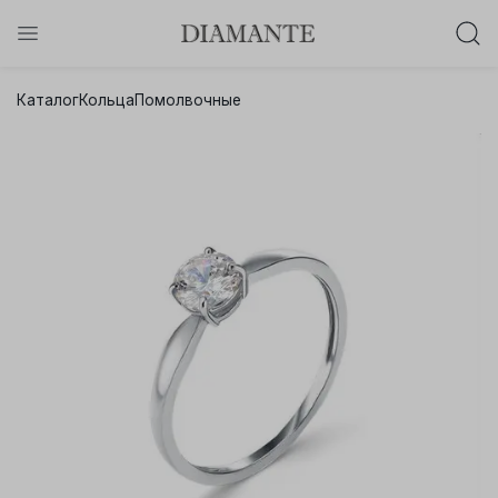
Баслет с бриллиантом в подарок!
Каталог
Кольца
Помолвочные
Осталось:
0
0
0
0
:
:
:
дней
часов
минут
секунд
Хочу!