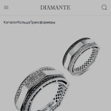
Баслет с бриллиантом в подарок!
Каталог
Кольца
Трансформеры
Осталось:
0
0
0
0
:
:
:
дней
часов
минут
секунд
Хочу!